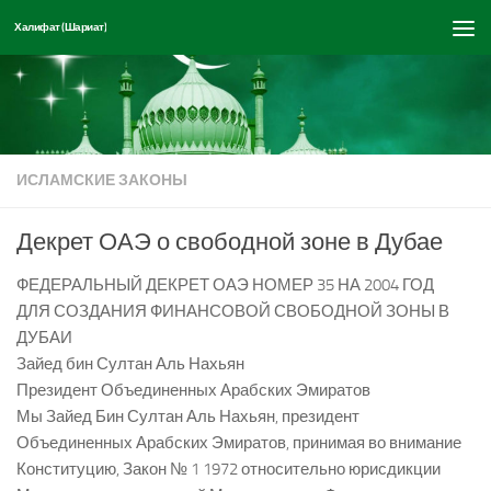
Халифат (Шариат)
Перейти к содержимому
ИСЛАМСКИЕ ЗАКОНЫ
Декрет ОАЭ о свободной зоне в Дубае
ФЕДЕРАЛЬНЫЙ ДЕКРЕТ ОАЭ НОМЕР 35 НА 2004 ГОД
ДЛЯ СОЗДАНИЯ ФИНАНСОВОЙ СВОБОДНОЙ ЗОНЫ В
ДУБАИ
Зайед бин Султан Аль Нахьян
Президент Объединенных Арабских Эмиратов
Мы Зайед Бин Султан Аль Нахьян, президент
Объединенных Арабских Эмиратов, принимая во внимание
Конституцию, Закон № 1 1972 относительно юрисдикции