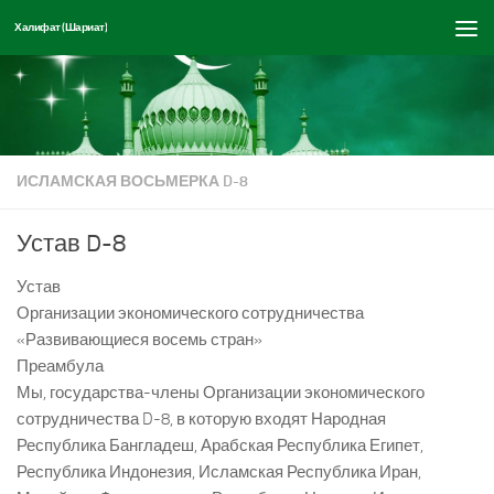
Халифат (Шариат)
Перейти к содержимому
ИСЛАМСКАЯ ВОСЬМЕРКА D-8
Устав D-8
Устав
Организации экономического сотрудничества
«Развивающиеся восемь стран»
Преамбула
Мы, государства-члены Организации экономического
сотрудничества D-8, в которую входят Народная
Республика Бангладеш, Арабская Республика Египет,
Республика Индонезия, Исламская Республика Иран,