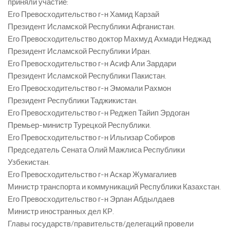
приняли участие:
Его Превосходительство г-н Хамид Карзай
Президент Исламской Республики Афганистан.
Его Превосходительство доктор Махмуд Ахмади Неджад
Президент Исламской Республики Иран.
Его Превосходительство г-н Асиф Али Зардари
Президент Исламской Республики Пакистан.
Его Превосходительство г-н Эмомали Рахмон
Президент Республики Таджикистан.
Его Превосходительство г-н Реджеп Тайип Эрдоган
Премьер-министр Турецкой Республики.
Его Превосходительство г-н Ильгизар Собиров
Председатель Сената Олий Мажлиса Республики
Узбекистан.
Его Превосходительство г-н Аскар Жумагалиев
Министр транспорта и коммуникаций Республики Казахстан.
Его Превосходительство г-н Эрлан Абдылдаев
Министр иностранных дел КР.
Главы государств/правительств/делегаций провели