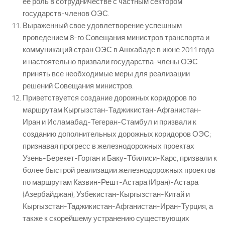
ее роль в сотрудничестве с частным сектором
государств-членов ОЭС.
Выраженный свое удовлетворение успешным
проведением 8-го Совещания министров транспорта и
коммуникаций стран ОЭС в Ашхабаде в июне 2011 года
и настоятельно призвали государства-члены ОЭС
принять все необходимые меры для реализации
решений Совещания министров.
Приветствуется создание дорожных коридоров по
маршрутам Кыргызстан-Таджикистан-Афганистан-
Иран и Исламабад-Тегеран-Стамбул и призвали к
созданию дополнительных дорожных коридоров ОЭС;
признавая прогресс в железнодорожных проектах
Узень-Берекет-Горган и Баку-Тбилиси-Карс, призвали к
более быстрой реализации железнодорожных проектов
по маршрутам Казвин-Решт-Астара (Иран)-Астара
(Азербайджан), Узбекистан-Кыргызстан-Китай и
Кыргызстан-Таджикистан-Афганистан-Иран-Турция, а
также к скорейшему устранению существующих