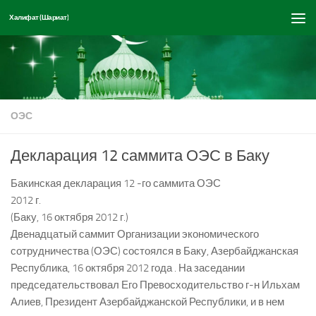
Халифат (Шариат)
Перейти к содержимому
ОЭС
Декларация 12 саммита ОЭС в Баку
Бакинская декларация 12 -го саммита ОЭС
2012 г.
(Баку, 16 октября 2012 г.)
Двенадцатый саммит Организации экономического
сотрудничества (ОЭС) состоялся в Баку, Азербайджанская
Республика, 16 октября 2012 года . На заседании
председательствовал Его Превосходительство г-н Ильхам
Алиев, Президент Азербайджанской Республики, и в нем