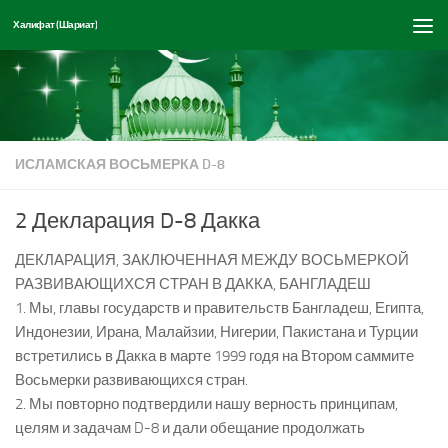
Халифат (Шариат)
Перейти к содержимому
ИСЛАМСКАЯ ВОСЬМЕРКА D-8
2 Декларация D-8 Дакка
ДЕКЛАРАЦИЯ, ЗАКЛЮЧЕННАЯ МЕЖДУ ВОСЬМЕРКОЙ
РАЗВИВАЮЩИХСЯ СТРАН В ДАККА, БАНГЛАДЕШ
1. Мы, главы государств и правительств Бангладеш, Египта,
Индонезии, Ирана, Малайзии, Нигерии, Пакистана и Турции
встретились в Дакка в марте 1999 годя на Втором саммите
Восьмерки развивающихся стран.
2. Мы повторно подтвердили нашу верность принципам,
целям и задачам D-8 и дали обещание продолжать