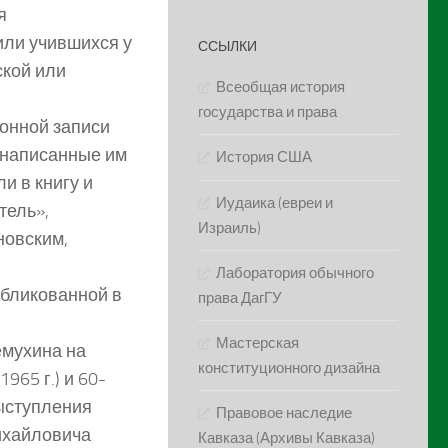
я
или учившихся у
ССЫЛКИ
ской или
Всеобщая история
государства и права
онной записи
, написанные им
История США
и в книгу и
Иудаика (евреи и
тель»,
Израиль)
новским,
Лаборатория обычного
бликованной в
права ДагГУ
Мастерская
емухина на
конституционного дизайна
65 г.) и 60-
выступления
Правовое наследие
ихайловича
Кавказа (Архивы Кавказа)