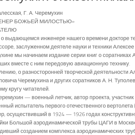
Залесская, Г. А. Черемухин
ЕНЕР БОЖЬЕЙ МИЛОСТЬЮ»
АТЕЛЮ
 о выдающемся инженере нашего времени докторе те
соре, заслуженном деятеле науки и техники Алексе
хине мы начинаем издание серии книг о соратниках А
ших вместе с ним передовую авиационную технику.
лению, о разносторонней творческой деятельности А
овича Черемухина и других соратников А. Н. Туполе
му кругу читателей.
Черемухин — военный летчик, автор проекта, участник
нный испытатель первого отечественного вертолета (
р, осуществивший в 1924 — 1926 годах конструктив
йки Большой аэродинамической трубы ЦАГИ в Москве
дивший созданием комплекса аэродинамических труб 