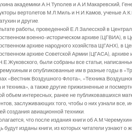
хина академики А.Н.Туполев и А.И.Макаревский, Ге
укторы вертолетов М.Л.Миль и Н.И.Камов, ученые А.К
атухин и другие.
льтате работы, проведенной Е.Л.Залесской в Центра
рственном военно-историческом архиве (ЦГВИА), в 
рственном архиве народного хозяйства ЩГАНХ), в Ц
рственном архиве Советской Армии (ЦГАСА), архиве 
Н.Е.Жуковского, были собраны все статьи, написанны
ремухиным и опубликованные им в разные годы в «Т
ах «Вестник Воздушного Флота», «Техника Воздушно
 и техника», а также другие прижизненные и посмерт
й объем интересных, ранее не публиковавшихся мат
нтов, заслуживающих того, чтобы о них узнали все,
ей создания авиационной техники.
лагается, что после издания книги об А.М.Черемухин
ь будут изданы книги, из которых читатели узнают о ж