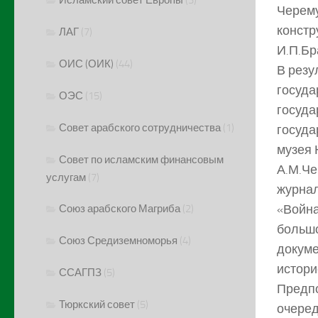
Черему
констр
ЛАГ
(7)
И.П.Бр
ОИС (ОИК)
(44)
В резу
госуда
ОЭС
(15)
госуда
Совет арабского сотрудничества
(1)
госуда
музея 
Совет по исламским финансовым
А.М.Че
услугам
(7)
журнал
«Война
Союз арабского Магриба
(2)
большо
Союз Средиземноморья
(4)
докуме
истори
ССАГПЗ
(5)
Предпо
Тюркский совет
(5)
очеред