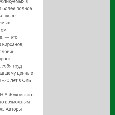
убликуемых в
ля более полное
Алексее
уемых
гом
е, — это
В.Кирсанов,
Головин.
орого
 себя труд
азавшему ценные
 «20 лет в ОКБ
Н.Е.Жуковского,
ало возможным
ва. Авторы