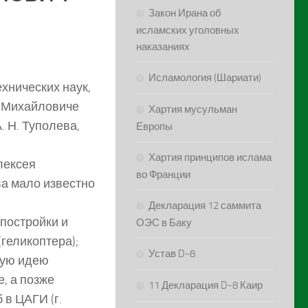
Закон Ирана об
исламских уголовных
наказаниях
Исламология (Шариати)
хнических наук,
е Михайловиче
Хартия мусульман
. Н. Туполева,
Европы
Хартия принципов ислама
лексея
во Франции
ва мало известно
Декларация 12 саммита
 постройки и
ОЭС в Баку
геликоптера);
Устав D-8
ную идею
, а позже
11 Декларация D-8 Каир
в ЦАГИ (г.