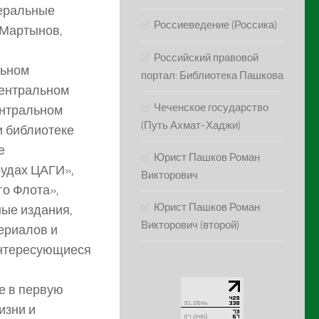
неральные
Россиеведение (Россика)
.Мартынов,
Российский правовой
льном
портал: Библиотека Пашкова
Центральном
Чеченское государство
ентральном
(Путь Ахмат-Хаджи)
и библиотеке
е
Юрист Пашков Роман
рудах ЦАГИ»,
Викторович
го Флота»,
Юрист Пашков Роман
ные издания,
Викторович (второй)
ериалов и
 интересующиеся
е в первую
изни и