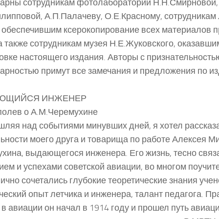
арны сотрудникам фотолаборатории Н.Н.Смирновой,
липповой, А.П.Палачеву, О.Е.Красному, сотрудникам
обеспечившим ксерокопирование всех материалов п
 а также сотрудникам музея Н.Е.Жуковского, оказавш
овке настоящего издания. Авторы с признательность
арностью примут все замечания и предложения по и
ЮЩИЙСЯ ИНЖЕНЕР
полев о А.М.Черемухине
ляя над событиями минувших дней, я хотел рассказа
ьности моего друга и товарища по работе Алексея М
хина, выдающегося инженера. Его жизнь, тесно связ
ием и успехами советской авиации, во многом поучит
ично сочетались глубокие теоретические знания учен
ческий опыт летчика и инженера, талант педагога. П
 в авиации он начал в 1914 году и прошел путь авиац