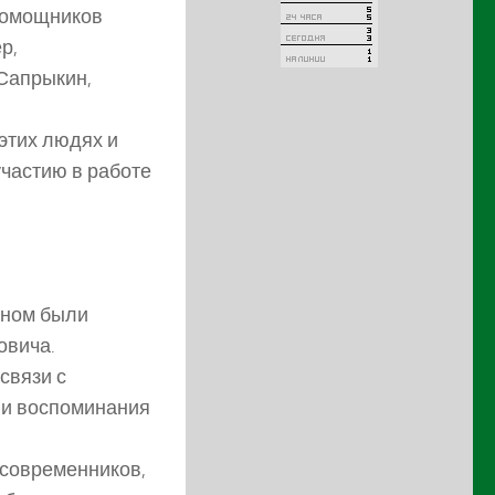
помощников
р,
.Сапрыкин,
этих людях и
участию в работе
вном были
овича.
связи с
ли воспоминания
 современников,