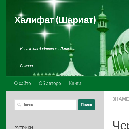
Перейти к содержимому
Халифат (Шариат)
Исламская библиотека Пашкова
Романа
О сайте
Об авторе
Книги
ЗНАМЕ
Найти:
Че
РУБРИКИ