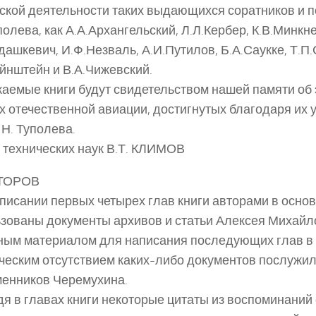
ской деятельности таких выдающихся соратников и 
полева, как А.А.Архангельский, Л.Л.Кербер, К.В.Минкне
дашкевич, И.Ф.Незваль, А.И.Путилов, Б.А.Саукке, Т.П
йнштейн и В.А.Чижевский.
аемые книги будут свидетельством нашей памяти об 
х отечественной авиации, достигнутых благодаря их 
 Н. Туполева.
 технических наук В.Т. КЛИМОВ
ТОРОВ
писании первых четырех глав книги авторами в осно
зованы документы архивов и статьи Алексея Михайл
ым материалом для написания последующих глав в 
ческим отсутствием каких-либо документов послужи
енников Черемухина.
я в главах книги некоторые цитаты из воспоминаний