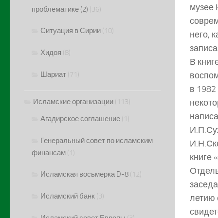
музее 
проблематике (2)
(36)
соврем
Ситуация в Сирии
(10)
него, 
записа
Хидоя
(8)
В книг
Шариат
(71)
воспом
в 1982
Исламские организации
(113)
некото
написа
Агадирское соглашение
(1)
И.П.Су
Генеральный совет по исламским
И.Н.Ск
финансам
(1)
книге 
Отдель
Исламская восьмерка D-8
(12)
заседа
Исламский банк
(3)
летию 
свидет
Исламский совет Европы
(3)