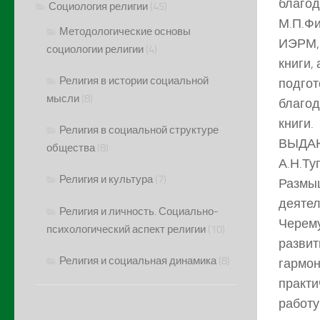
благод
Социология религии
(45)
М.П.Фи
Методологические основы
ИЭРМ, 
социологии религии
(4)
книги,
Религия в истории социальной
подгот
мысли
(8)
благод
книги.
Религия в социальной структуре
ВЫДА
общества
(8)
А.Н.Ту
Религия и культура
(7)
Размыш
деятел
Религия и личность. Социально-
Черему
психологический аспект религии
(10)
развит
Религия и социальная динамика
(8)
гармон
практи
работу