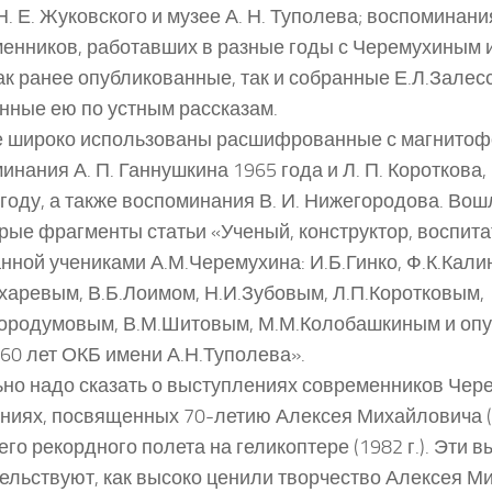
Н. Е. Жуковского и музее А. Н. Туполева; воспоминани
енников, работавших в разные годы с Черемухиным 
как ранее опубликованные, так и собранные Е.Л.Залес
нные ею по устным рассказам.
е широко использованы расшифрованные с магнитоф
инания А. П. Ганнушкина 1965 года и Л. П. Короткова
 году, а также воспоминания В. И. Нижегородова. Вошл
рые фрагменты статьи «Ученый, конструктор, воспита
нной учениками А.М.Черемухина: И.Б.Гинко, Ф.К.Кали
харевым, В.Б.Лоимом, Н.И.Зубовым, Л.П.Коротковым,
ородумовым, В.М.Шитовым, М.М.Колобашкиным и опу
«60 лет ОКБ имени А.Н.Туполева».
но надо сказать о выступлениях современников Чер
ниях, посвященных 70-летию Алексея Михайловича (19
его рекордного полета на геликоптере (1982 г.). Эти 
ельствуют, как высоко ценили творчество Алексея М