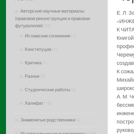
Авторские научные материалы
Е. Л. 
(правовая реконструкция и правовая
«ИНЖ
футурология)
(32)
К ЧИТ
Исламские сочинения
(7)
Книгой
профес
Конституции
(1)
Черему
создав
Критика
(1)
К сожа
Разное
(3)
Михайл
широко
Студенческие работы
(4)
А. М. 
Халифат
(16)
бессме
инжене
Знаменитые родственники
(4)
постро
руково
Исламские научные материалы
(258)