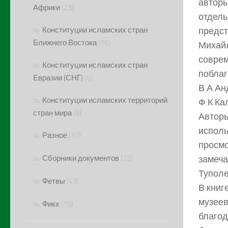
авторы
Африки
(23)
отдель
Конституции исламских стран
предст
Ближнего Востока
(16)
Михайл
соврем
Конституции исламских стран
поблаг
Евразии (СНГ)
(6)
В.А.Ан
Конституции исламских территорий
Ф.К.Ка
стран мира
(6)
Авторы
исполь
Разное
(37)
просмо
Сборники документов
(22)
замеча
Туполе
Фетвы
(43)
В книг
музеев
Фикх
(15)
благод