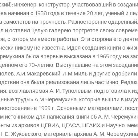
кий); инженер-конструктор, участвовавший в создан
ва начиная с 1938 года в течение 20 лет; ученый и пе
а самолетов на прочность. Разносторонне одаренный,
л и оставил целую галерею портретов своих соврем
ов, с которыми вместе работал. Эта сторона его дея
чески никому не известна. Идея создания книги о жиз
ремухина была впервые высказана в 1965 году на за
енном его 70-летию. Выступавшие на этом заседани
полев, А.И.Макаревский, Л.М.Миль и другие одобрили
дствии она была реализована лишь частично. Редак
ия, возглавляемая А. И. Туполевым, подготовила к и
нные труды» А.М.Черемухина, которые вышли в изда
остроение» в 1969 г. Основными материалами, пос
м источником для написания книги об А. М. Черемухи
нты из архивов ЦГВИА, ЦГАСА, ЦГАИХ и Научно-ме
Н. Е. Жуковского; материалы архива А. М. Черемухина