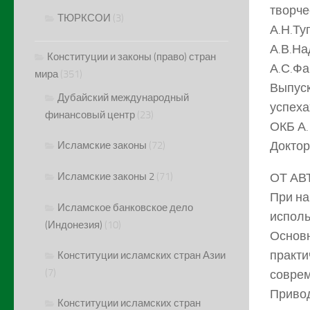
творче
ТЮРКСОИ
(3)
А.Н.Ту
А.В.На
Конституции и законы (право) стран
А.С.Фа
мира
(351)
Выпуск
Дубайский международный
успеха
финансовый центр
(23)
ОКБ А.
Доктор
Исламские законы
(72)
Исламские законы 2
(71)
ОТ АВ
При на
Исламское банковское дело
исполь
(Индонезия)
(10)
Основн
практи
Конституции исламских стран Азии
(7)
соврем
Привод
Конституции исламских стран