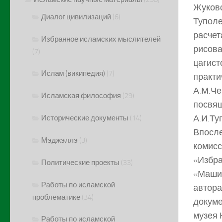
Жуковс
Диалог цивилизаций
(6)
Туполе
расчет
Избранное исламских мыслителей
рисова
(7)
цагист
Ислам (википедия)
(7)
практи
А.М.Че
Исламская философия
(29)
посвящ
А.И.Ту
Исторические документы
(14)
Впосле
Мэджэллэ
(3)
комисс
«Избра
Политические проекты
(33)
«Машин
Работы по исламской
автора
проблематике
(34)
докуме
музея 
Работы по исламской