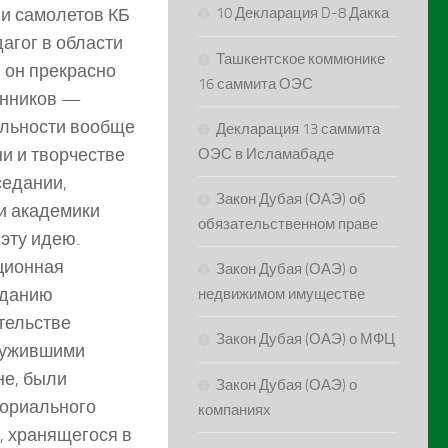
ии самолетов КБ
10 Декларация D-8 Дакка
дагог в области
Ташкентское коммюнике
 он прекрасно
16 саммита ОЭС
енников —
тельности вообще
Декларация 13 саммита
ни и творчестве
ОЭС в Исламабаде
седании,
Закон Дубая (ОАЭ) об
и академики
обязательственном праве
 эту идею.
ционная
Закон Дубая (ОАЭ) о
зданию
недвижимом имуществе
тельстве
Закон Дубая (ОАЭ) о МФЦ
лужившими
не, были
Закон Дубая (ОАЭ) о
мориального
компаниях
, хранящегося в