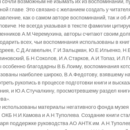
 сочли возможным не изымать их из воспоминаний, п
ной главе. Это связано с желанием создать у читате
авление, как о самом авторе воспоминаний, так и об 
овиче. Не всегда указывая в тексте фамилии цитир
енников А.М.Черемухина, авторы считают своим дол
одарить всех, чьи воспоминания использованы в книг
дреев, С.Д.Агавельян, Г.И.Зальцман, Ю.Е.Ильенко, Н.
линовский, Б.Н.Соколов, И.А.Старков, А.И.Топаз, И.Л.
 особенно благодарны В.Б.Лоиму, воспоминания кот
зованы наиболее широко, В.А.Федотову, взявшему на
треть рукопись в процессе подготовки книги и выск
ния, и Ю.А.Стучалкину, просмотревшему раздел книги
ва».
е использованы материалы негативного фонда музея 
 ОКБ Н.И.Камова и А.Н.Туполева. Создание книги ст
аря поддержке руководства АО АНТК им. А.Н.Туполе