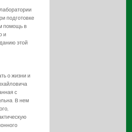
 лаборатории
ри подготовке
им помощь в
ю и
зданию этой
ть о жизни и
ихайловича
анная с
ельна. В нем
ого,
рактическую
ионного