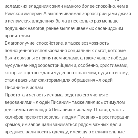
исламских владениях жили намного более спокойно, чем в
Римской империи. А выплачиваемая зороастрийцами джизя
в исламских владениях была в несколько раз меньше
подушных налогов, ранее выплачиваемых сасанидским
правителям.
Благополучие, спокойствие, а также возможность
полноценного использования социальных льгот, которые
были связаны с принятием ислама, а также явные победы
мусульман над зороастрийцами и, особенно, христианами,
которые тщетно ждали чудесного спасения, судя по всему,
стали важными факторами для обращения «людей
Писания» в ислам.
Простота и ясность ислама, родство его учения с
верованиями «людей Писания» также явились стимулом
для симпатии «людей Писания» к исламу. Правда, часть
халифов препятствовала «людям Писания» в реставрации
храмов, им запрещали заниматься рядом важных дел и
предписывали носить одежду, имеющую отличительные