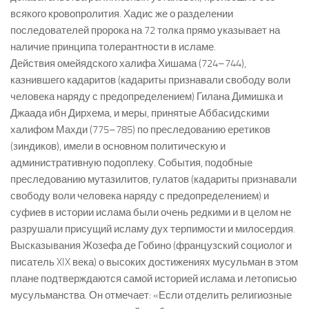
всякого кровопролития. Хадис же о разделении
последователей пророка на 72 толка прямо указывает на
наличие принципа толерантности в исламе.
Действия омейядского халифа Хишама (724–744),
казнившего кадаритов (кадариты признавали свободу воли
человека наряду с предопределением) Гилана Димишка и
Джаада ибн Дирхема, и меры, принятые Аббасидскими
халифом Махди (775–785) по преследованию еретиков
(зиндиков), имели в основном политическую и
административную подоплеку. События, подобные
преследованию мутазилитов, гулатов (кадариты признавали
свободу воли человека наряду с предопределением) и
суфиев в истории ислама были очень редкими и в целом не
разрушали присущий исламу дух терпимости и милосердия.
Высказывания Жозефа де Гобино (французский социолог и
писатель XIX века) о высоких достижениях мусульман в этом
плане подтверждаются самой историей ислама и летописью
мусульманства. Он отмечает: «Если отделить религиозные