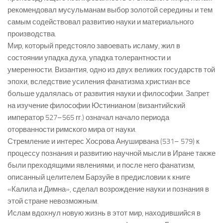
рекомендовал мусульманам выбор золотой середины и тем
самым содействовал развитию науки и материального
производства.
Мир, который предстояло завоевать исламу, жил в
состоянии упадка духа, упадка толерантности и
умеренности. Византия, одно из двух великих государств той
эпохи, вследствие усиления фанатизма христиан все
больше удалялась от развития науки и философии. Запрет
на изучение философии Юстинианом (византийский
император 527–565 гг.) означал начало периода
оторванности римского мира от науки.
Стремление и интерес Хосрова Ануширвана (531– 579) к
процессу познания и развитию научной мысли в Иране также
были преходящими явлениями, и после него фанатизм,
описанный целителем Барзуйе в предисловии к книге
«Калила и Димна», сделал возрождение науки и познания в
этой стране невозможным.
Ислам вдохнул новую жизнь в этот мир, находившийся в