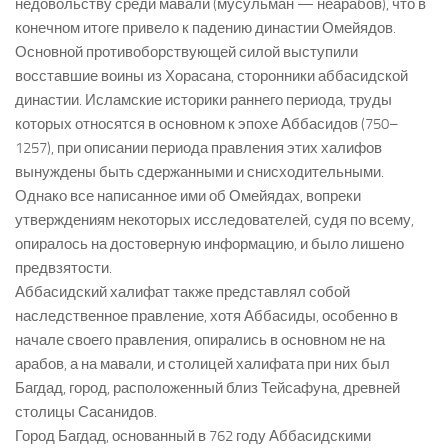
недовольству среди мавали (мусульман — неарабов), что в
конечном итоге привело к падению династии Омейядов.
Основной противоборствующей силой выступили
восставшие воины из Хорасана, сторонники аббасидской
династии. Исламские историки раннего периода, труды
которых относятся в основном к эпохе Аббасидов (750–
1257), при описании периода правления этих халифов
вынуждены быть сдержанными и снисходительными.
Однако все написанное ими об Омейядах, вопреки
утверждениям некоторых исследователей, судя по всему,
опиралось на достоверную информацию, и было лишено
предвзятости.
Аббасидский халифат также представлял собой
наследственное правление, хотя Аббасиды, особенно в
начале своего правления, опирались в основном не на
арабов, а на мавали, и столицей халифата при них был
Багдад, город, расположенный близ Тейсафуна, древней
столицы Сасанидов.
Город Багдад, основанный в 762 году Аббасидскими