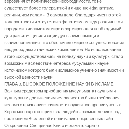
верования от политической необходимости, то не
существует более толерантной и лишенной фанатизма
религии, чем ислам». В самом деле, благодаря именно этой
толерантности и отсутствию фанатизма между различными
народами в исламском мире сформировался необходимый
для развития цивилизации дух взаимопомощи и
взаимопонимания, что обеспечило мирное сосуществование
неоднородных этнических компонентов. Но использование
этого «сосуществования» на пользу науки и культуры стало
возможным вследствие интереса мусульман к науке,
источником которого были исламское учение о значимости и
высокой ценности науки.
ГЛАВА 3. ВЫСОКОЕ ПОЛОЖЕНИЕ НАУКИ В ИСЛАМЕ
Важным средством приобщения мусульман к научным и
культурным достижениям человечества были требования
ислама о признании значимости науки и поощрении ученых.
Коран многократно призывал людей к «размышлению» над
состоянием Вселенной и пониманию сокровенных тайн
Откровения. Священная Книга ислама говорит о