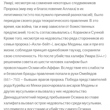
Умар), несмотря на сомнения некоторых сподвижников
Пророка (мир ему и благословение Аллаха) в их
легитимности (что послужило причиной разногласий), было
периодом своего рода теократического правления. В это
время, как война, так и мир зависели от божественных
предписаний, то есть согласовывались с Кораном и Сунной.
Кроме того, несмотря на недовольство ряда сторонников из
семьи пророка («Ахли-бейт»), ансары Медины, как и при его
жизни, соблюдая принцип единобожия таухид, сохраняли
свою сплоченность. Но после убийства халифа Умара (644 г.)
решением совета из шести человек халифом был
провозглашен Осман ибн Аффан. Вследствие его слабости
и безволия бразды правления попали в руки Омейядов
(661–750) – бывших врагов пророка. Победа представителей
рода Курейш из Мекки разочаровала ансаров Медины и
других мусульман и вызвала у них недовольство.
Двенадцатилетний период пребывания Османа во главе
халифата вызвал острое недовольство среди мусульман,
что привело к восстанию и убийству самого Османа.