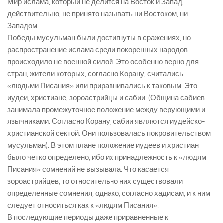
Мир ислама, который не делится на Восток и Запад,
действительно, не принято называть ни Востоком, ни
Западом.
Победы мусульман были достигнуты в сражениях, но
распространение ислама среди покоренных народов
происходило не военной силой. Это особенно верно для
стран, жители которых, согласно Корану, считались
«людьми Писания» или приравнивались к таковым. Это
иудеи, христиане, зороастрийцы и сабии. (Община сабиев
занимала промежуточное положение между верующими и
язычниками. Согласно Корану, сабии являются иудейско-
христианской сектой. Они пользовалась покровительством
мусульман). В этом плане положение иудеев и христиан
было четко определено, ибо их принадлежность к «людям
Писания» сомнений не вызывала. Что касается
зороастрийцев, то относительно них существовали
определенные сомнения, однако, согласно хадисам, и к ним
следует относиться как к «людям Писания».
В последующие периоды даже приравненные к