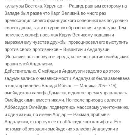
культуры Востока. Харун ар — Рашид, равным которому на
Западе был разве что Карл Великий, во много раз
превосходил своего французского соперника как по уровню
своего двора, так и по уровню образования и культуры. Тем
не менее, халиф, посылая Карлу Великому подарки и
выражая ему чувства дружбы, провоцировал его выступить
против своих противников – Византии и Андалузии
(Испании), но в первую очередь, конечно, против омейядских
правителей Андалузии.
Действительно, Омейяды в Андалузии задолго до этого
задумывались о независимости. Андалузия была завоевана
в годы правления Валида Ибн ал — Малика (705–715),
омейядского халифа Дамаска, и долгое время управлялась
Омейядскими наместниками. Но после прихода к власти
Аббасидов Омейяды подверглись массовому уничтожению,
и один из них, по имени Абд ар — Рахман, прибыв в
Андалузию, отторгнул ее от аббасидского халифата. Его
потомки образовали омейядских халифат Андалузии и