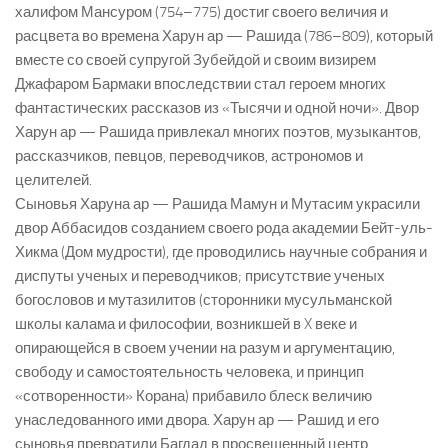
халифом Мансуром (754–775) достиг своего величия и
расцвета во времена Харун ар — Рашида (786–809), который
вместе со своей супругой Зубейдой и своим визирем
Джафаром Бармаки впоследствии стал героем многих
фантастических рассказов из «Тысячи и одной ночи». Двор
Харун ар — Рашида привлекал многих поэтов, музыкантов,
рассказчиков, певцов, переводчиков, астрономов и
целителей.
Сыновья Харуна ар — Рашида Мамун и Мутасим украсили
двор Аббасидов созданием своего рода академии Бейт-уль-
Хикма (Дом мудрости), где проводились научные собрания и
диспуты ученых и переводчиков; присутствие ученых
богословов и мутазилитов (сторонники мусульманской
школы калама и философии, возникшей в X веке и
опирающейся в своем учении на разум и аргументацию,
свободу и самостоятельность человека, и принцип
«сотворенности» Корана) прибавило блеск величию
унаследованного ими двора. Харун ар — Рашид и его
сыновья превратили Багдад в просвещенный центр