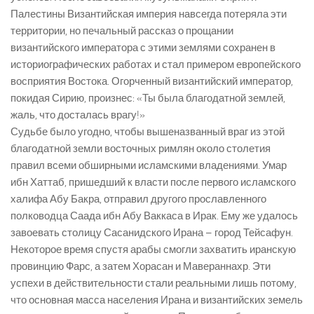
Палестины Византийская империя навсегда потеряла эти
территории, но печальный рассказ о прощании
византийского императора с этими землями сохранен в
историографических работах и стал примером европейского
восприятия Востока. Огорченный византийский император,
покидая Сирию, произнес: «Ты была благодатной землей,
жаль, что досталась врагу!»
Судьбе было угодно, чтобы вышеназванный враг из этой
благодатной земли восточных римлян около столетия
правил всеми обширными исламскими владениями. Умар
ибн Хаттаб, пришедший к власти после первого исламского
халифа Абу Бакра, отправил другого прославленного
полководца Саада ибн Абу Ваккаса в Ирак. Ему же удалось
завоевать столицу Сасанидского Ирана – город Тейсафун.
Некоторое время спустя арабы смогли захватить иранскую
провинцию Фарс, а затем Хорасан и Мавераннахр. Эти
успехи в действительности стали реальными лишь потому,
что основная масса населения Ирана и византийских земель