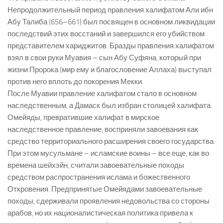
Непродолжительный период правления халифатом Али ибн
Абу Талиба (656–661) был посвящен в основном ликвидации
последствий этих восстаний и завершился его убийством
представителем хариджитов. Бразды правления халифатом
взял в свои руки Муавия – сын Абу Суфяна, который при
жизни Пророка (мир ему и благословение Аллаха) выступал
против него вплоть до покорения Мекки.
После Муавии правление халифатом стало в основном
наследственным, а Дамаск был избран столицей халифата.
Омейяды, превратившие халифат в мирское
наследственное правление, восприняли завоевания как
средство территориального расширения своего государства.
При этом мусульмане – исламские воины – все еще, как во
времена шейхэйн, считали завоевательные походы
средством распространения ислама и божественного
Откровения. Предпринятые Омейядами завоевательные
походы, сдерживали проявления недовольства со стороны
арабов, но их националистическая политика привела к