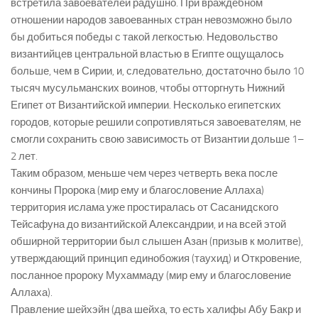
встретила завоевателей радушно. При враждебном
отношении народов завоеванных стран невозможно было
бы добиться победы с такой легкостью. Недовольство
византийцев центральной властью в Египте ощущалось
больше, чем в Сирии, и, следовательно, достаточно было 10
тысяч мусульманских воинов, чтобы отторгнуть Нижний
Египет от Византийской империи. Несколько египетских
городов, которые решили сопротивляться завоевателям, не
смогли сохранить свою зависимость от Византии дольше 1–
2 лет.
Таким образом, меньше чем через четверть века после
кончины Пророка (мир ему и благословение Аллаха)
территория ислама уже простиралась от Сасанидского
Тейсафуна до византийской Александрии, и на всей этой
обширной территории был слышен Азан (призыв к молитве),
утверждающий принцип единобожия (таухид) и Откровение,
посланное пророку Мухаммаду (мир ему и благословение
Аллаха).
Правление шейхэйн (два шейха, то есть халифы Абу Бакр и