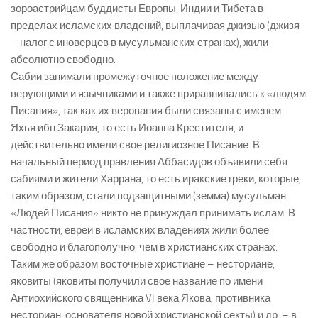
зороастрийцам буддисты Европы, Индии и Тибета в
пределах исламских владений, выплачивая джизью (джизя
– налог с иноверцев в мусульманских странах), жили
абсолютно свободно.
Сабии занимали промежуточное положение между
верующими и язычниками и также приравнивались к «людям
Писания», так как их верования были связаны с именем
Яхья ибн Закария, то есть Иоанна Крестителя, и
действительно имели свое религиозное Писание. В
начальный период правления Аббасидов объявили себя
сабиями и жители Харрана, то есть иракские греки, которые,
таким образом, стали подзащитными (земма) мусульман.
«Людей Писания» никто не принуждал принимать ислам. В
частности, евреи в исламских владениях жили более
свободно и благополучно, чем в христианских странах.
Таким же образом восточные христиане – несториане,
яковиты (яковиты получили свое название по имени
Антиохийского священника VI века Якова, противника
несториан, основателя новой христианской секты) и др. – в