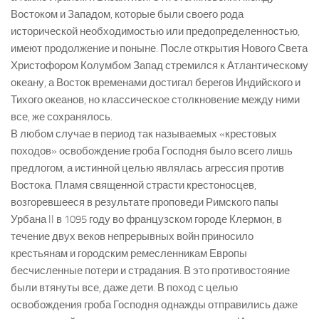
Востоком и Западом, которые были своего рода
исторической необходимостью или предопределенностью,
имеют продолжение и поныне. После открытия Нового Света
Христофором Колумбом Запад стремился к Атлантическому
океану, а Восток временами достигал берегов Индийского и
Тихого океанов, но классическое столкновение между ними
все, же сохранялось.
В любом случае в период так называемых «крестовых
походов» освобождение гроба Господня было всего лишь
предлогом, а истинной целью являлась агрессия против
Востока. Пламя священной страсти крестоносцев,
возгоревшееся в результате проповеди Римского папы
Урбана II в 1095 году во французском городе Клермон, в
течение двух веков непрерывных войн приносило
крестьянам и городским ремесленникам Европы
бесчисленные потери и страдания. В это противостояние
были втянуты все, даже дети. В поход с целью
освобождения гроба Господня однажды отправились даже