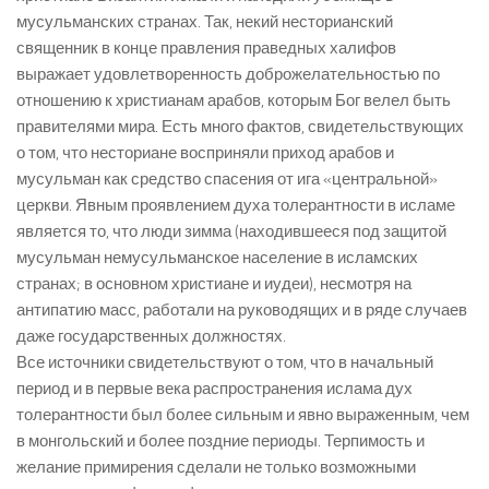
мусульманских странах. Так, некий несторианский
священник в конце правления праведных халифов
выражает удовлетворенность доброжелательностью по
отношению к христианам арабов, которым Бог велел быть
правителями мира. Есть много фактов, свидетельствующих
о том, что несториане восприняли приход арабов и
мусульман как средство спасения от ига «центральной»
церкви. Явным проявлением духа толерантности в исламе
является то, что люди зимма (находившееся под защитой
мусульман немусульманское население в исламских
странах; в основном христиане и иудеи), несмотря на
антипатию масс, работали на руководящих и в ряде случаев
даже государственных должностях.
Все источники свидетельствуют о том, что в начальный
период и в первые века распространения ислама дух
толерантности был более сильным и явно выраженным, чем
в монгольский и более поздние периоды. Терпимость и
желание примирения сделали не только возможными