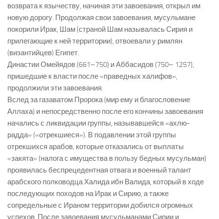
возврата к язычеству, начиная эти завоевания, открыл им
новую дорогу. Продолжая свои завоевания, мусульмане
покорили Ирак, Шам (страной Шам называлась Сирия и
прилегающие к ней территории), отвоевали у римлян
(византийцев) Египет.
Династии Омейядов (661–750) и Аббасидов (750– 1257),
пришедшие к власти после «праведных халифов»,
продолжили эти завоевания.
Вслед за газаватом Пророка (мир ему и благословение
Аллаха) и непосредственно после его кончины завоевания
начались с ликвидации группы, называвшейся «ахлю-
радда» («отрекшиеся»). В подавлении этой группы
отрекшихся арабов, которые отказались от выплаты
«закята» (налога с имущества в пользу бедных мусульман)
проявилась беспрецедентная отвага и военный талант
арабского полководца Халида ибн Валида, который в ходе
последующих походов на Ирак и Сирию, а также
сопредельные с Ираном территории добился огромных
успехов. После завоевания мусульманами Сирии и