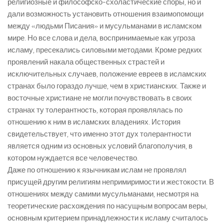
религиозные и философско-схоластические споры, но и
дали возможность установить отношения взаимопомощи
между «людьми Писания» и мусульманами в исламском
мире. Но все слова и дела, воспринимаемые как угроза
исламу, пресекались силовыми методами. Кроме редких
проявлений накала общественных страстей и
исключительных случаев, положение евреев в исламских
странах было гораздо лучше, чем в христианских. Также и
восточные христиане не могли почувствовать в своих
странах ту толерантность, которая проявлялась по
отношению к ним в исламских владениях. История
свидетельствует, что именно этот дух толерантности
является одним из основных условий благополучия, в
котором нуждается все человечество.
Даже по отношению к язычникам ислам не проявлял
присущей другим религиям непримиримости и жестокости. В
отношениях между самими мусульманами, несмотря на
теоретические расхождения по насущным вопросам веры,
основным критерием принадлежности к исламу считалось