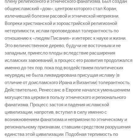
плену религиозного и этнического фанатизма. Был создан
общеисламский «дом», центром которого стал Коран,
излечивший болезни расовой и этнической неприязни.
Вопреки христианской и зороастрийской религиозной
нетерпимости, ислам проповедовал толерантность по
отношению к «людям Писания» и интерес к науке и жизни.
Это величественное дерево, будучи не восточным и не
западным, принесло плоды вследствие расширения
исламских завоеваний, а процесс его развития продолжался
именно до тех пор, пока под воздействием политических
неурядиц не была ликвидирована присущая исламу (в
отличие от доисламского Ирана и Византии) толерантность.
Действительно, Ренессанс в Европе начался уменьшением
могущества церкви в пользу этнического и регионального
фанатизма. Процесс застоя и падения исламской
цивилизации, напротив, вступил в силу именно с
возникновением фанатизма и неприязни по этническому и
региональному признакам, ставшим средством разрушения
единства этой цивилизации. Подобная терпимость по