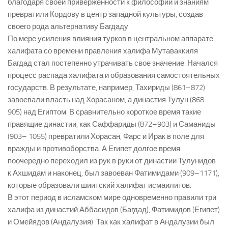
благодаря своей приверженности к философии и знаниям
превратили Кордову в центр западной культуры, создав
своего рода альтернативу Багдаду.
По мере усиления влияния турков в центральном аппарате
халифата со времени правления халифа Мутаваккиля
Багдад стал постепенно утрачивать свое значение. Начался
процесс распада халифата и образования самостоятельных
государств. В результате, например, Тахириды (861–872)
завоевали власть над Хорасаном, а династия Тулун (868–
905) над Египтом. В сравнительно короткое время такие
правящие династии, как Саффариды (872–903) и Саманиды
(903– 1055) превратили Хорасан, Фарс и Ирак в поле для
вражды и противоборства. А Египет долгое время
поочередно переходил из рук в руки от династии Тулунидов
к Ахшидам и наконец, был завоеван Фатимидами (909–1171),
которые образовали шиитский халифат исмаилитов.
В этот период в исламском мире одновременно правили три
халифа из династий Аббасидов (Багдад), Фатимидов (Египет)
и Омейядов (Андалузия). Так как халифат в Андалузии был