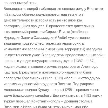
понесенные убытки.
Большинство людей, наблюдая отношения между Востоком
и Западом, обычно задумываются над тем, что в
действительности история есть не что иное, как
повторяющийся процесс. В процессе этих длительных
столкновений правители Сирии и Египта (особенно
Нуреддин Занги и Салахаддин Айюби) мужественно
защищали подвергшиеся агрессии территории, а
исмаилитские ассасины (смертники-террористы) наводили
на крестоносцев ужас. В период этих продолжительных войн
пришло в упадок государство сельджуков (1037– 1157),
когда-то охватывавшее огромные просторы от Алеппо до
Кашгара. В результате монгольского нашествия были
свергнуты Хорезмшахи (1127–1231) и большинство других
исламских династий государств Востока. Под ударами
монгольских воинов Хулагу — хана (1258 г.) пришел конец
даже Багдадскому халифату. Два века спустя, в 1453 году, к
туркам перешел Константинополь – древняя столица
Византии, а Испания была отнята у мусульман, ибо