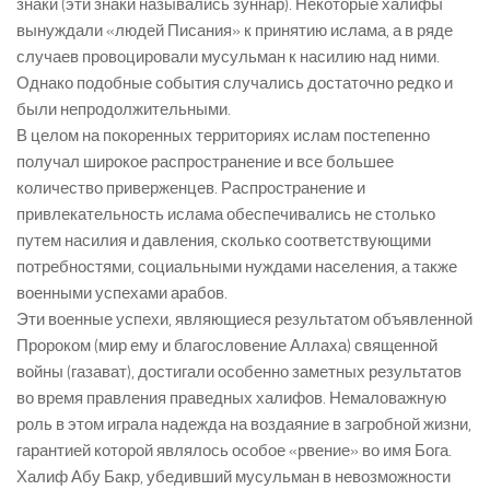
знаки (эти знаки назывались зуннар). Некоторые халифы
вынуждали «людей Писания» к принятию ислама, а в ряде
случаев провоцировали мусульман к насилию над ними.
Однако подобные события случались достаточно редко и
были непродолжительными.
В целом на покоренных территориях ислам постепенно
получал широкое распространение и все большее
количество приверженцев. Распространение и
привлекательность ислама обеспечивались не столько
путем насилия и давления, сколько соответствующими
потребностями, социальными нуждами населения, а также
военными успехами арабов.
Эти военные успехи, являющиеся результатом объявленной
Пророком (мир ему и благословение Аллаха) священной
войны (газават), достигали особенно заметных результатов
во время правления праведных халифов. Немаловажную
роль в этом играла надежда на воздаяние в загробной жизни,
гарантией которой являлось особое «рвение» во имя Бога.
Халиф Абу Бакр, убедивший мусульман в невозможности