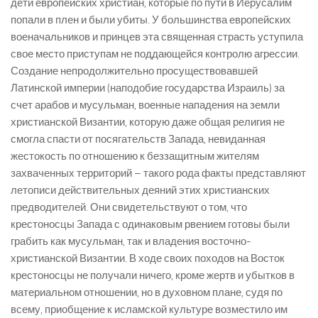
дети европейских христиан, которые по пути в Иерусалим
попали в плен и были убиты. У большинства европейских
военачальников и принцев эта священная страсть уступила
свое место приступам не поддающейся контролю агрессии.
Создание непродолжительно просуществовавшей
Латинской империи (наподобие государства Израиль) за
счет арабов и мусульман, военные нападения на земли
христианской Византии, которую даже общая религия не
смогла спасти от посягательств Запада, невиданная
жестокость по отношению к беззащитным жителям
захваченных территорий – такого рода факты представляют
летописи действительных деяний этих христианских
предводителей. Они свидетельствуют о том, что
крестоносцы Запада с одинаковым рвением готовы были
грабить как мусульман, так и владения восточно-
христианской Византии. В ходе своих походов на Восток
крестоносцы не получали ничего, кроме жертв и убытков в
материальном отношении, но в духовном плане, судя по
всему, приобщение к исламской культуре возместило им