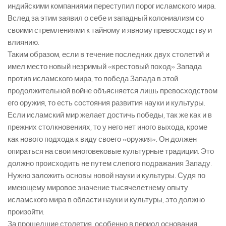
индийскими компаниями переступил порог исламского мира.
Вслед за этим заявил о себе и западный колониализм со
своими стремлениями к тайному и явному превосходству и
влиянию.
Таким образом, если в течение последних двух столетий и
имел место новый незримый «крестовый поход» Запада
против исламского мира, то победа Запада в этой
продолжительной войне объясняется лишь превосходством
его оружия, то есть состояния развития науки и культуры.
Если исламский мир желает достичь победы, так же как и в
прежних столкновениях, то у него нет иного выхода, кроме
как нового подхода к виду своего «оружия». Он должен
опираться на свои многовековые культурные традиции. Это
должно происходить не путем слепого подражания Западу.
Нужно заложить основы новой науки и культуры. Судя по
имеющему мировое значение тысячелетнему опыту
исламского мира в области науки и культуры, это должно
произойти.
За прошедшие столетия, особенно в период основания