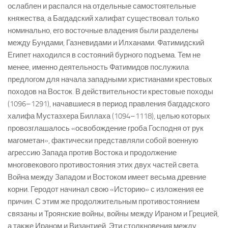
ослаблен и распался на отдельные самостоятельные
княжества, а Багдадский халифат существовал только
номинально, его восточные владения были разделены
между Бундами, Газневидами и Илханами. Фатимидский
Египет находился в состояний бурного подъема. Тем не
менее, именно деятельность Фатимидов послужила
предлогом для начала западными христианами крестовых
походов на Восток. В действительности крестовые походы
(1096–1291), начавшиеся в период правления багдадского
халифа Мустазхера Биллаха (1094–1118), целью которых
провозглашалось «освобождение гроба Господня от рук
магометан», фактически представляли собой военную
агрессию Запада против Востока и продолжение
многовекового противостояния этих двух частей света.
Война между Западом и Востоком имеет весьма древние
корни. Геродот начинал свою «Историю» с изложения ее
причин. С этим же продолжительным противостоянием
связаны и Троянские войны, войны между Ираном и Грецией,
а также Ираном и Византией. Эти столкновения между