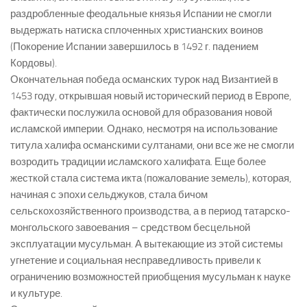
раздробленные феодальные князья Испании не смогли
выдержать натиска сплоченных христианских воинов
(Покорение Испании завершилось в 1492 г. падением
Кордовы).
Окончательная победа османских турок над Византией в
1453 году, открывшая новый исторический период в Европе,
фактически послужила основой для образования новой
исламской империи. Однако, несмотря на использование
титула халифа османскими султанами, они все же не смогли
возродить традиции исламского халифата. Еще более
жесткой стала система икта (пожалование земель), которая,
начиная с эпохи сельджуков, стала бичом
сельскохозяйственного производства, а в период татарско-
монгольского завоевания – средством бесцельной
эксплуатации мусульман. А вытекающие из этой системы
угнетение и социальная несправедливость привели к
ограничению возможностей приобщения мусульман к науке
и культуре.