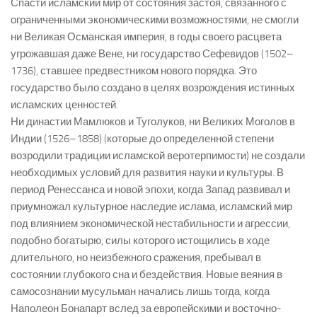
Спасти исламский мир от состояния застоя, связанного с
ограниченными экономическими возможностями, не смогли
ни Великая Османская империя, в годы своего расцвета
угрожавшая даже Вене, ни государство Сефевидов (1502–
1736), ставшее предвестником нового порядка. Это
государство было создано в целях возрождения истинных
исламских ценностей.
Ни династии Мамлюков и Туголуков, ни Великих Моголов в
Индии (1526–1858) (которые до определенной степени
возродили традиции исламской веротерпимости) не создали
необходимых условий для развития науки и культуры. В
период Ренессанса и новой эпохи, когда Запад развивал и
приумножал культурное наследие ислама, исламский мир
под влиянием экономической нестабильности и агрессии,
подобно богатырю, силы которого истощились в ходе
длительного, но неизбежного сражения, пребывал в
состоянии глубокого сна и бездействия. Новые веяния в
самосознании мусульман начались лишь тогда, когда
Наполеон Бонапарт вслед за европейскими и восточно-