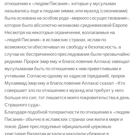
отношению к «людям Писания», которые у мусульман
назывались еще и людьми зимма, или муахед (союзниками),
была основана на особом роде «мирного сосуществования»,
которое было абсолютно незнакомо средневековой Европе.
Несмотря на некоторые ограничения, возлагаемые на
«людей Писания» в исламских странах, ислам по
возможности обеспечивал их свободу и безопасность, а
случаи их беспричинного преследования были чрезвычайно
редкими. Пророк (мир ему и благословение Аллаха) завещал
мусульманам быть по отношению к ним приветливыми и
учтивыми. Согласно одному из хадисов (преданий), пророк
Мухаммад (мир ему и благословение Аллаха) сказал: «Кто
совершает зло по отношению к муахед или требует у него
больше его сил, тот лишается моего покровительства в день
Страшного суда».
Благодаря подобной толерантности по отношению к «людям
Писания» обычно в исламских странах они жили в мире и
покое. Даже преследуемые официальной церковью
христиане Византии искали и находили убежище в