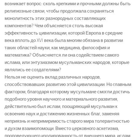
возникает вопрос: сколь крепкими и прочными должны быть
религиозные связи, чтобы продолжала сохраняться
монолитность этих разнородных составляющих
компонентов? Чем объясняется столь высокая
эффективность цивилизации, которой Европа в средние
века вплоть до XVI века была многим обязана в развитии
таких областей науки, как медицина, философия и
математика? Объясняется ли она содействием самого
ислама, или энтузиазмом мусульманских народов, которые
являлись ее создателями?
Нельзя не оценить вклад различных народов,
способствовавших развитию этой цивилизации. Но главным
фактором, благодаря которому мусульмане смогли достичь
подобного уровня научного и материального развития,
действительно был ислам, поощряющий мусульман к
освоению наук и достижению жизненных благ, заменяя
неприязнь и непримиримость старого мира толерантностью
и духом взаимопомощи. Вместо церковного аскетизма,
проповедующего изолированность от внешнего мира, ислам