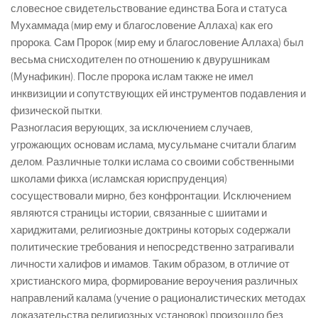
словесное свидетельствование единства Бога и статуса
Мухаммада (мир ему и благословение Аллаха) как его
пророка. Сам Пророк (мир ему и благословение Аллаха) был
весьма снисходителен по отношению к двурушникам
(Мунафикин). После пророка ислам также не имел
инквизиции и сопутствующих ей инструментов подавления и
физической пытки.
Разногласия верующих, за исключением случаев,
угрожающих основам ислама, мусульмане считали благим
делом. Различные толки ислама со своими собственными
школами фикха (исламская юриспруденция)
сосуществовали мирно, без конфронтации. Исключением
являются страницы истории, связанные с шиитами и
хариджитами, религиозные доктрины которых содержали
политические требования и непосредственно затрагивали
личности халифов и имамов. Таким образом, в отличие от
христианского мира, формирование вероучения различных
направлений калама (учение о рационалистических методах
доказательства религиозных установок) произошло без