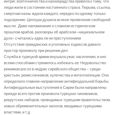
интриг, взяточничества и казнокрадства привела к тому, что
люди жили в состоянии постоянного страха. Тюрьма, ссылка,
смертная казнь ждали каждого, нередко по одному только
подозрению. Цензура душила всякое проявление свободной
мысли . Даже напоминание о славном историческом
прошлом арабов, разговоры об арабском «национальном
духе» считались едва ли не преступлением.
Отсутствие гражданских и уголовных кодексов давало
простор произволу при решении дел .
Служба в турецкой армии внушала ужас населению, и оно
всеми способами стремилось избежать ее. Недовольство
режимом росло в недрах сирийского общества – среди
крестьян, ремесленников, купечества и интеллигенции. Оно
определило главное направление антифеодальной борьбы.
Антифеодальные выступления в Сирии были направлены
прежде всего против произвола турецких чиновников,
рекрутских наборов, проводимых турецким правительством,
новых обременительных налогов, вводимых турецкими
властями, и т.д.