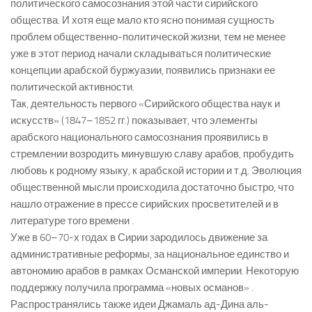
политического самосознания этой части сирийского
общества. И хотя еще мало кто ясно понимая сущность
проблем общественно-политической жизни, тем не менее
уже в этот период начали складываться политические
концепции арабской буржуазии, появились признаки ее
политической активности.
Так, деятельность первого «Сирийского общества наук и
искусств» (1847–1852 гг.) показывает, что элементы
арабского национального самосознания проявились в
стремлении возродить минувшую славу арабов, пробудить
любовь к родному языку, к арабской истории и т.д. Эволюция
общественной мысли происходила достаточно быстро, что
нашло отражение в прессе сирийских просветителей и в
литературе того времени .
Уже в 60–70-х годах в Сирии зародилось движение за
административные реформы, за национальное единство и
автономию арабов в рамках Османской империи. Некоторую
поддержку получила программа «новых османов» .
Распространялись также идеи Джамаль ад-Дина аль-