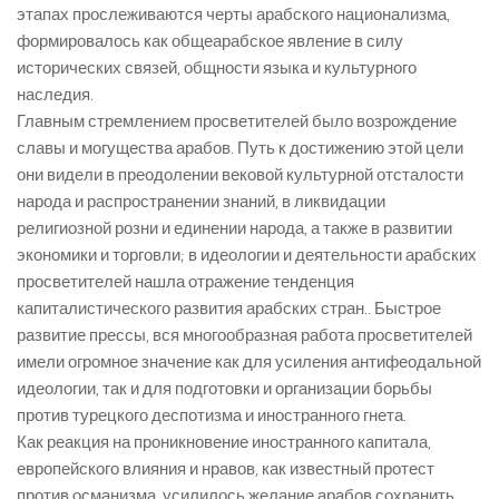
этапах прослеживаются черты арабского национализма,
формировалось как общеарабское явление в силу
исторических связей, общности языка и культурного
наследия.
Главным стремлением просветителей было возрождение
славы и могущества арабов. Путь к достижению этой цели
они видели в преодолении вековой культурной отсталости
народа и распространении знаний, в ликвидации
религиозной розни и единении народа, а также в развитии
экономики и торговли; в идеологии и деятельности арабских
просветителей нашла отражение тенденция
капиталистического развития арабских стран.. Быстрое
развитие прессы, вся многообразная работа просветителей
имели огромное значение как для усиления антифеодальной
идеологии, так и для подготовки и организации борьбы
против турецкого деспотизма и иностранного гнета.
Как реакция на проникновение иностранного капитала,
европейского влияния и нравов, как известный протест
против османизма, усилилось желание арабов сохранить