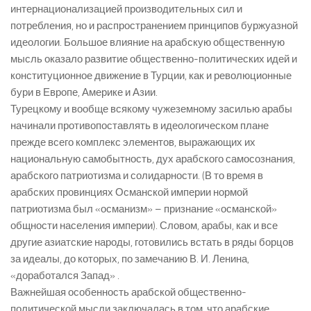
интернационализацией производительных сил и
потребления, но и распространением принципов буржуазной
идеологии. Большое влияние на арабскую общественную
мысль оказало развитие общественно-политических идей и
конституционное движение в Турции, как и революционные
бури в Европе, Америке и Азии.
Турецкому и вообще всякому чужеземному засилью арабы
начинали противопоставлять в идеологическом плане
прежде всего комплекс элементов, выражающих их
национальную самобытность, дух арабского самосознания,
арабского патриотизма и солидарности. (В то время в
арабских провинциях Османской империи нормой
патриотизма был «османизм» – признание «османской»
общности населения империи). Словом, арабы, как и все
другие азиатские народы, готовились встать в ряды борцов
за идеалы, до которых, по замечанию В. И. Ленина,
«доработался Запад» .
Важнейшая особенность арабской общественно-
политической мысли заключалась в том, что арабские