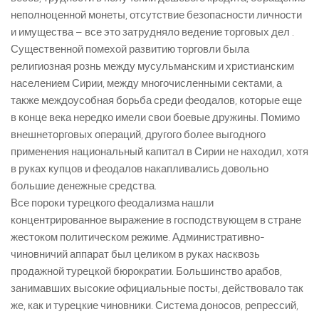
неполноценной монеты, отсутствие безопасности личности
и имущества – все это затрудняло ведение торговых дел .
Существенной помехой развитию торговли была
религиозная рознь между мусульманским и христианским
населением Сирии, между многочисленными сектами, а
также междоусобная борьба среди феодалов, которые еще
в конце века нередко имели свои боевые дружины. Помимо
внешнеторговых операций, другого более выгодного
применения национальный капитал в Сирии не находил, хотя
в руках купцов и феодалов накапливались довольно
большие денежные средства.
Все пороки турецкого феодализма нашли
концентрированное выражение в господствующем в стране
жестоком политическом режиме. Административно-
чиновничий аппарат был целиком в руках насквозь
продажной турецкой бюрократии. Большинство арабов,
занимавших высокие официальные посты, действовало так
же, как и турецкие чиновники. Система доносов, репрессий,