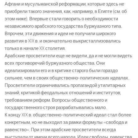
Афгани и мусульманской реформации, которые здесь не
приобрели такого значения, как, например, в Египте (см. об
этом ниже). Впервые стали говорить о необходимости
независимого арабского государства буржуазного типа.
Впрочем, эти движения и идеи не получили широкого
развития в XIX в. и окончательно выкристаллизовались
только в начале XX столетия.
Арабские просветители еще не видели, да и не могли видеть
всех противоречий буржуазного общества. Они
идеализировали его и в критике старого были гораздо
сильнее, чем в своих общественно-политических идеалах.
Просветители ограничивались пропагандой утилитарных
знаний, критикой феодальных отношений и институтов,
требованием реформ. Вопросы общественного и
государственного строя разрабатывались мало.
К концу XIX в. общественно-политический идеал стал более
конкретным, но не выходил за рамки формулы «свобода и
равенство». При этом арабские просветители всегда
выступали от имени всего народа. Идеи свободы, равенства