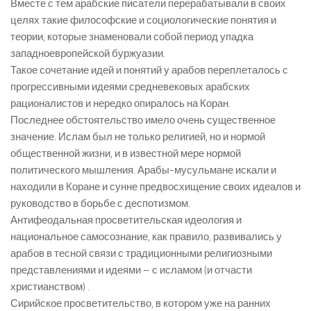
Вместе с тем арабские писатели перерабатывали в своих
целях такие философские и социологические понятия и
теории, которые знаменовали собой период упадка
западноевропейской буржуазии.
Такое сочетание идей и понятий у арабов переплеталось с
прогрессивными идеями средневековых арабских
рационалистов и нередко опиралось на Коран.
Последнее обстоятельство имело очень существенное
значение. Ислам был не только религией, но и нормой
общественной жизни, и в известной мере нормой
политического мышления. Арабы-мусульмане искали и
находили в Коране и сунне предвосхищение своих идеалов и
руководство в борьбе с деспотизмом.
Антифеодальная просветительская идеология и
национальное самосознание, как правило, развивались у
арабов в тесной связи с традиционными религиозными
представлениями и идеями – с исламом (и отчасти
христианством) .
Сирийское просветительство, в котором уже на ранних