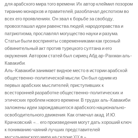
для арабского мира того времени. Их автор клеймил позором
тиранию монархов и правителей, разоблачал деспотизм во
всех его проявлениях. Он звал к борьбе за свободу,
провозглашал идеи равенства людей, народоправства и
патриотизма, прославлял могущество науки и разума.
Статьи были восприняты современниками как грозный
обвинительный акт против турецкого султана и его
окружения. Автором статей был сириец Абд ар-Рахман аль-
Кавакиби.
Аль-Кавакиби занимает видное место в истории арабской
общественно-политической мысли. Он был одним из
первых арабских мыслителей, приступивших к
всесторонней разработке общественно-политических и
этических проблем нового времени. В трудах аль-Кавакиби
заложены идеи зарождавшегося арабского национально-
освободительного движения. Как отмечал акад. И.Ю.
Крачковский: «… его произведения могут дать хороший ключ
к пониманию чаяний лучших представителей
мусульманского мира на склоне XIX в.» .