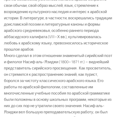
свои обычаи, свой образ мыслей, язык, стремление к
возрождению культурного наследия и интерес к арабской
истории. В литературе, в частности, воскрешались традиции
доисламской поэзии и литературные каноны и формы
арабского средневековья, особенно раннего периода
аббасидского халифата (VIII–Х вв.), культивировалась
любовь к арабскому языку, превозносилось историческое
прошлое арабов.
Много сделал в этом отношении знаменитый сирийский поэт
и филолог Насиф аль-Язиджи (1800–1871 гг.) – виднейший
представитель сирийского просвещения . Как просветитель,
он стремился к распространению знаний; как пурист,
боролся за чистоту классического арабского языка. Его
работы по арабской филологии, составленные им
многочисленные учебные пособия по арабской грамматике
были положены в основу школьных программ; некоторые из
них до сих пор не утратили своего значения. Насиф аль-
Язиджи вел большую преподавательскую работу; он был