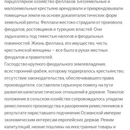
парцеллярное хозяйство феллахов. Безземельные и
малоземельные крестьяне арендовали и приарендовывали
помещичьи земли на основе докапиталистических форм
земельной ренты. Феллахи жестоко страдали от произвола
феодалов, ростовщиков и турецких властей. Они
задыхались под тяжестью налогов и феодальных
повинностей. Жизнь феллаха, его имущество, честь
крестьянской женщины – все было в руках местных
феодалов и правителей.
Господство крупного феодального землевладения,
всесторонний грабеж, которому подвергалось крестьянство,
отсутствие законодательства, обеспечивавшего права
производителя, составляли серьезную помеху на пути
развития капиталистических отношений в деревне. Тяжелое
положение в сельском хозяйстве сопровождалось упадком
ремесленного производства и разорением ремесленников в
результате нараставшего подчинения Османской империи
экономическим интересам европейских держав. Режим
капитуляций, низкие пошлины на иностранные товары и