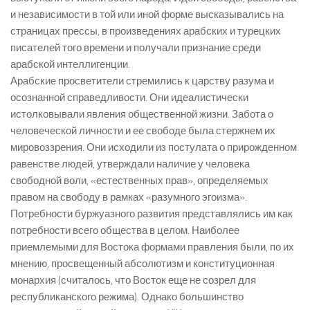
и независимости в той или иной форме высказывались на
страницах прессы, в произведениях арабских и турецких
писателей того времени и получали признание среди
арабской интеллигенции.
Арабские просветители стремились к царству разума и
осознанной справедливости. Они идеалистически
истолковывали явления общественной жизни. Забота о
человеческой личности и ее свободе была стержнем их
мировоззрения. Они исходили из постулата о прирожденном
равенстве людей, утверждали наличие у человека
свободной воли, «естественных прав», определяемых
правом на свободу в рамках «разумного эгоизма».
Потребности буржуазного развития представлялись им как
потребности всего общества в целом. Наиболее
приемлемыми для Востока формами правления были, по их
мнению, просвещенный абсолютизм и конституционная
монархия (считалось, что Восток еще не созрел для
республиканского режима). Однако большинство