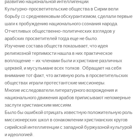
развитию национальной интеллигенции.
Культурно-просветительские общества в Сирии вели
борьбу co средневековым обскурантизмом, сделали первые
шаги к пробуждению национального сознания народа.
Отчетливых общественно-политических взглядов у
арабских просветителей тогда еще не было.
Изучение состава обществ показывает, что идея
религиозной терпимости нашла в них практическое
воплощение – их членами были и христиане различных
церквей, и мусульмане всех толков . Обращает на себя
внимание тот факт, что активную роль в просветительских
обществах играли протестантские миссионеры.
Многие исследователи литературного возрождения и
национального движения арабов приписывают непомерные
заслуги христианским миссиям.
Было бы ошибкой отрицать известную положительную роль
миссионерских школ в ознакомлении христианских кругов
сирийской интеллигенции с западной буржуазной культурой
и идеологией .