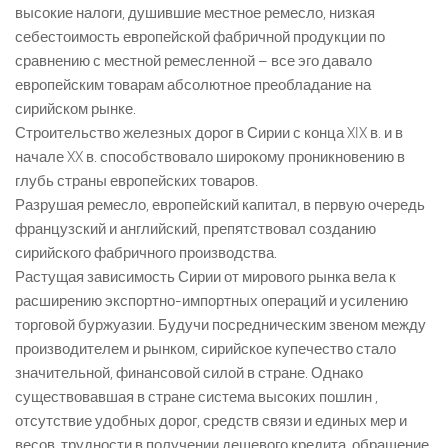
высокие налоги, душившие местное ремесло, низкая
себестоимость европейской фабричной продукции по
сравнению с местной ремесленной – все эго давало
европейским товарам абсолютное преобладание на
сирийском рынке.
Строительство железных дорог в Сирии с конца XIX в. и в
начале XX в. способствовало широкому проникновению в
глубь страны европейских товаров.
Разрушая ремесло, европейский капитал, в первую очередь
французский и английский, препятствовал созданию
сирийского фабричного производства.
Растущая зависимость Сирии от мирового рынка вела к
расширению экспортно-импортных операций и усилению
торговой буржуазии. Будучи посредническим звеном между
производителем и рынком, сирийское купечество стало
значительной, финансовой силой в стране. Однако
существовавшая в стране система высоких пошлин ,
отсутствие удобных дорог, средств связи и единых мер и
весов, трудности в получении дешевого кредита, обращение