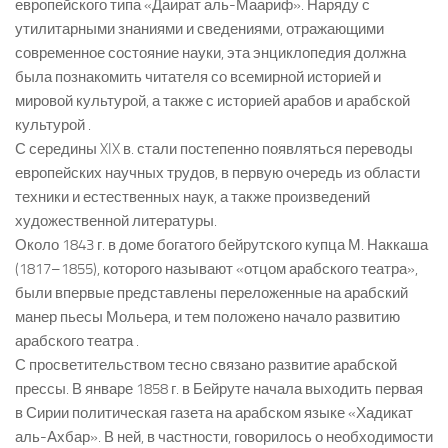
европейского типа «Даират аль-Маариф». Наряду с
утилитарными знаниями и сведениями, отражающими
современное состояние науки, эта энциклопедия должна
была познакомить читателя со всемирной историей и
мировой культурой, а также с историей арабов и арабской
культурой .
С середины XIX в. стали постепенно появляться переводы
европейских научных трудов, в первую очередь из области
техники и естественных наук, а также произведений
художественной литературы.
Около 1843 г. в доме богатого бейрутского купца М. Наккаша
(1817–1855), которого называют «отцом арабского театра»,
были впервые представлены переложенные на арабский
манер пьесы Мольера, и тем положено начало развитию
арабского театра .
С просветительством тесно связано развитие арабской
прессы. В январе 1858 г. в Бейруте начала выходить первая
в Сирии политическая газета на арабском языке «Хадикат
аль-Ахбар». В ней, в частности, говорилось о необходимости