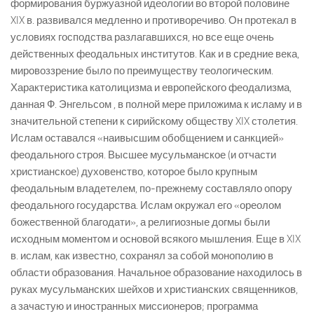
формирования буржуазной идеологии во второй половине
XIX в. развивался медленно и противоречиво. Он протекал в
условиях господства разлагавшихся, но все еще очень
действенных феодальных институтов. Как и в средние века,
мировоззрение было по преимуществу теологическим.
Характеристика католицизма и европейского феодализма,
данная Ф. Энгельсом , в полной мере приложима к исламу и в
значительной степени к сирийскому обществу XIX столетия.
Ислам оставался «наивысшим обобщением и санкцией»
феодального строя. Высшее мусульманское (и отчасти
христианское) духовенство, которое было крупным
феодальным владетелем, по-прежнему составляло опору
феодального государства. Ислам окружал его «ореолом
божественной благодати», а религиозные догмы были
исходным моментом и основой всякого мышления. Еще в XIX
в. ислам, как известно, сохранял за собой монополию в
области образования. Начальное образование находилось в
руках мусульманских шейхов и христианских священников,
а зачастую и иностранных миссионеров; программа