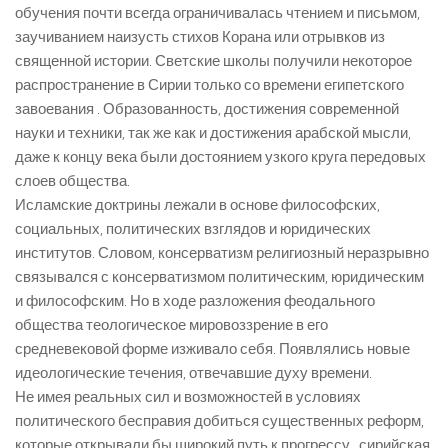
обучения почти всегда ограничивалась чтением и письмом,
заучиванием наизусть стихов Корана или отрывков из
священной истории. Светские школы получили некоторое
распространение в Сирии только со времени египетского
завоевания . Образованность, достижения современной
науки и техники, так же как и достижения арабской мысли,
даже к концу века были достоянием узкого круга передовых
слоев общества.
Исламские доктрины лежали в основе философских,
социальных, политических взглядов и юридических
институтов. Словом, консерватизм религиозный неразрывно
связывался с консерватизмом политическим, юридическим
и философским. Но в ходе разложения феодального
общества теологическое мировоззрение в его
средневековой форме изживало себя. Появлялись новые
идеологические течения, отвечавшие духу времени.
Не имея реальных сил и возможностей в условиях
политического бесправия добиться существенных реформ,
которые открывали бы широкий путь к прогрессу , сирийская