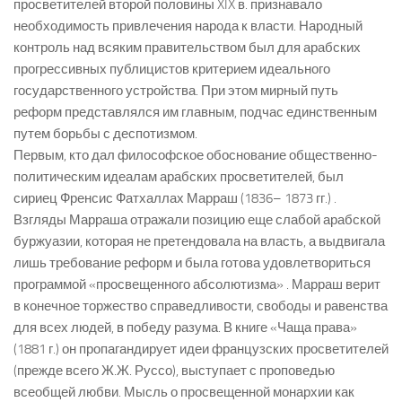
просветителей второй половины XIX в. признавало
необходимость привлечения народа к власти. Народный
контроль над всяким правительством был для арабских
прогрессивных публицистов критерием идеального
государственного устройства. При этом мирный путь
реформ представлялся им главным, подчас единственным
путем борьбы с деспотизмом.
Первым, кто дал философское обоснование общественно-
политическим идеалам арабских просветителей, был
сириец Френсис Фатхаллах Марраш (1836– 1873 гг.) .
Взгляды Марраша отражали позицию еще слабой арабской
буржуазии, которая не претендовала на власть, а выдвигала
лишь требование реформ и была готова удовлетвориться
программой «просвещенного абсолютизма» . Марраш верит
в конечное торжество справедливости, свободы и равенства
для всех людей, в победу разума. В книге «Чаща права»
(1881 г.) он пропагандирует идеи французских просветителей
(прежде всего Ж.Ж. Руссо), выступает с проповедью
всеобщей любви. Мысль о просвещенной монархии как