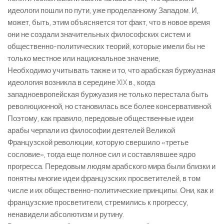
идеологи пошли по пути, уже проделанному Западом. И,
может, быть, этим объясняется тот факт, что в новое время
они не создали значительных философских систем и
общественно-политических теорий, которые имели бы не
только местное или национальное значение,
Необходимо учитывать также и то, что арабская буржуазная
идеология возникла в середине XIX в., когда
западноевропейская буржуазия не только перестала быть
революционной, но становилась все более консервативной.
Поэтому, как правило, передовые общественные идеи
арабы черпали из философии деятелей Великой
Французской революции, которую свершило «третье
сословие», тогда еще полное сил и составлявшее ядро
прогресса. Передовым людям арабского мира были близки и
понятны многие идеи французских просветителей, в том
числе и их общественно-политические принципы. Они, как и
французские просветители, стремились к прогрессу,
ненавидели абсолютизм и рутину.