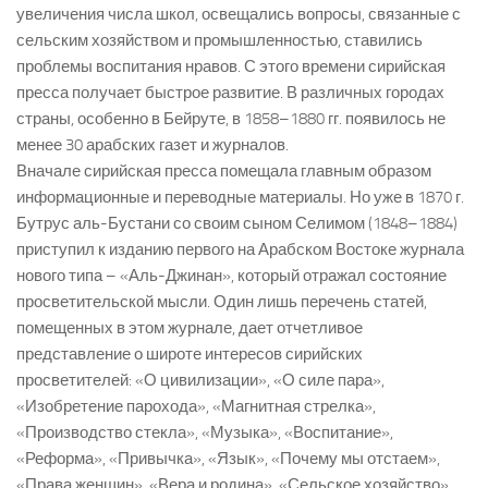
увеличения числа школ, освещались вопросы, связанные с
сельским хозяйством и промышленностью, ставились
проблемы воспитания нравов. С этого времени сирийская
пресса получает быстрое развитие. В различных городах
страны, особенно в Бейруте, в 1858–1880 гг. появилось не
менее 30 арабских газет и журналов.
Вначале сирийская пресса помещала главным образом
информационные и переводные материалы. Но уже в 1870 г.
Бутрус аль-Бустани со своим сыном Селимом (1848–1884)
приступил к изданию первого на Арабском Востоке журнала
нового типа – «Аль-Джинан», который отражал состояние
просветительской мысли. Один лишь перечень статей,
помещенных в этом журнале, дает отчетливое
представление о широте интересов сирийских
просветителей: «О цивилизации», «О силе пара»,
«Изобретение парохода», «Магнитная стрелка»,
«Производство стекла», «Музыка», «Воспитание»,
«Реформа», «Привычка», «Язык», «Почему мы отстаем»,
«Права женщин», «Вера и родина», «Сельское хозяйство»,