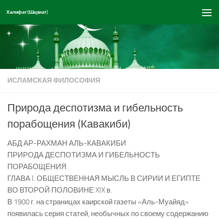
Халифат (Шариат)
Перейти к содержимому
ИСЛАМСКАЯ ФИЛОСОФИЯ
Природа деспотизма и гибельность
порабощения (Кавакиби)
АБД АР-РАХМАН АЛЬ-КАВАКИБИ
ПРИРОДА ДЕСПОТИЗМА И ГИБЕЛЬНОСТЬ
ПОРАБОЩЕНИЯ
ГЛАВА I. ОБЩЕСТВЕННАЯ МЫСЛЬ В СИРИИ И ЕГИПТЕ
ВО ВТОРОЙ ПОЛОВИНЕ XIX в.
В 1900 г. на страницах каирской газеты «Аль-Муайяд»
появилась серия статей, необычных по своему содержанию