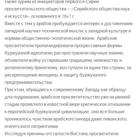
также одним из инициаторов первого в Сирии
просветительского общества – «Сирийского общества наук
и искусств», основанного в 1847 г.
Вместе с тем у арабов пробуждается интерес к достижениям
западной научно-технической мысли, к западной культуре и
нормам общественно-политической жизни . Арабские
просветители пропагандировали прогрессивные формы
буржуазной идеологии, распространяли научные знания,
объявляли войну устаревшим традициям, невежеству и
религиозному фанатизму, выступали за единство страны, за
раскрепощение женщины, в защиту буржуазного
предпринимательства.
При этом, обращаясь к современному Западу как образцу
для подражания, арабское просветительство уже на ранней
стадии проявляло в известной мере критическое отношение
к европейской буржуазной цивилизации , оно все больше
проникалось чувством арабского (иногда даже ливанского,
египетского) патриотизма.
Исследуя причины отсталости Востока, просветители