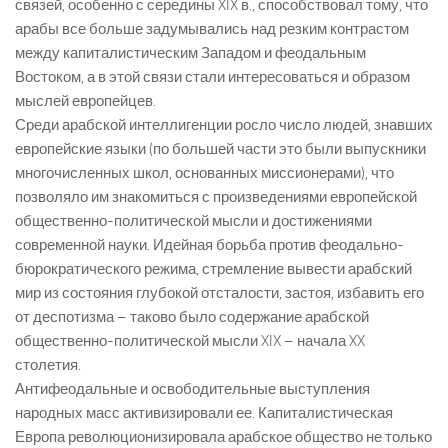
связей, особенно с середины XIX в., способствовал тому, что
арабы все больше задумывались над резким контрастом
между капиталистическим Западом и феодальным
Востоком, а в этой связи стали интересоваться и образом
мыслей европейцев.
Среди арабской интеллигенции росло число людей, знавших
европейские языки (по большей части это были выпускники
многочисленных школ, основанных миссионерами), что
позволяло им знакомиться с произведениями европейской
общественно-политической мысли и достижениями
современной науки. Идейная борьба против феодально-
бюрократического режима, стремление вывести арабский
мир из состояния глубокой отсталости, застоя, избавить его
от деспотизма – таково было содержание арабской
общественно-политической мысли XIX – начала XX
столетия.
Антифеодальные и освободительные выступления
народных масс активизировали ее. Капиталистическая
Европа революционизировала арабское общество не только