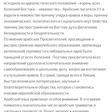
исходили из идеалистического положения: «корень всех
болезней Востока – невежество». Арабские писатели XIX в.
видели в невежестве причину упадка нравов и веры, причину
экономического, политического и социального неустройства,
причину распространения на Востоке духа фатализма,
безнадежности и бездеятельности.
По мнению арабских Просветителей, просвещение и
распространение европейского образования, пропаганда
религиозной терпимости и либеральных идей были
панацеей от всех болезней . Поэтому просветители всех
направлений уделяли исключительное внимание
самообразованию и школьному делу, вопросам воспитания
и улучшения нравов. В стране, прежде всего в Ливане,
быстро возникали литературные, научные и
благотворительные общества, которые становились
очагами европейской образованности.
Арабский язык привлекал особое внимание. В это время
появилось значительное число арабских грамматик и
школьных руководств. Вырос интерес к изучению