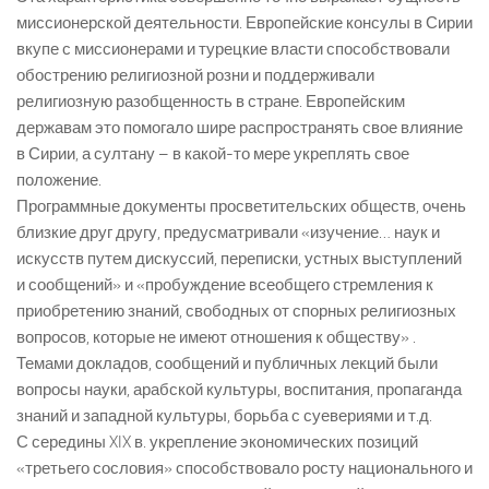
миссионерской деятельности. Европейские консулы в Сирии
вкупе с миссионерами и турецкие власти способствовали
обострению религиозной розни и поддерживали
религиозную разобщенность в стране. Европейским
державам это помогало шире распространять свое влияние
в Сирии, а султану – в какой-то мере укреплять свое
положение.
Программные документы просветительских обществ, очень
близкие друг другу, предусматривали «изучение… наук и
искусств путем дискуссий, переписки, устных выступлений
и сообщений» и «пробуждение всеобщего стремления к
приобретению знаний, свободных от спорных религиозных
вопросов, которые не имеют отношения к обществу» .
Темами докладов, сообщений и публичных лекций были
вопросы науки, арабской культуры, воспитания, пропаганда
знаний и западной культуры, борьба с суевериями и т.д.
С середины XIX в. укрепление экономических позиций
«третьего сословия» способствовало росту национального и