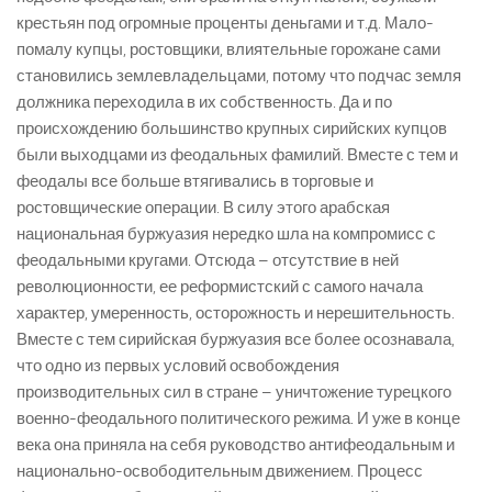
крестьян под огромные проценты деньгами и т.д. Мало-
помалу купцы, ростовщики, влиятельные горожане сами
становились землевладельцами, потому что подчас земля
должника переходила в их собственность. Да и по
происхождению большинство крупных сирийских купцов
были выходцами из феодальных фамилий. Вместе с тем и
феодалы все больше втягивались в торговые и
ростовщические операции. В силу этого арабская
национальная буржуазия нередко шла на компромисс с
феодальными кругами. Отсюда – отсутствие в ней
революционности, ее реформистский с самого начала
характер, умеренность, осторожность и нерешительность.
Вместе с тем сирийская буржуазия все более осознавала,
что одно из первых условий освобождения
производительных сил в стране – уничтожение турецкого
военно-феодального политического режима. И уже в конце
века она приняла на себя руководство антифеодальным и
национально-освободительным движением. Процесс