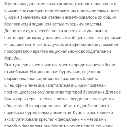
В условиях деспотического режима, господствовавшего в
Османской империи, положение всех общественных слоев
Сирии в значительной степени нивелировалось их общим
бесправием и подчиненностью турецким властям.
Деспотизм султанской власти нередко затушевывал
противоречия между различными общественными группами
и сословиями. В таких случаях антифеодальное движение
приобретало характер национально-освободительной
борьбы .
Выступления крестьянских масс и городских низов были
стихийными. Национальная буржуазия, еще лишь
формировавшаяся, не могла возглавить борьбы.
Специфика генезиса капитализма в Сирии привела к
преимущественному развитию торговой буржуазии. Для нее
были характерны тесные связи с феодальными кругами
общества. Это определило слабость и двойственность
сирийских буржуазных элементов. Купцы и ростовщики
эксплуатировали крестьян феодальными методами;
подобно феодалам, они брали на откуп налоги, ссужали