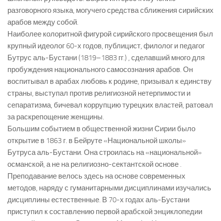
разговорного языка, могучего средства сближения сирийских
арабов между собой.
Наиболее колоритной фигурой сирийского просвещения был
крупный идеолог 60-х годов, публицист, филолог и педагог
Бутрус аль-Бустани (1819–1883 гг.) , сделавший много для
пробуждения национального самосознания арабов. Он
воспитывал в арабах любовь к родине, призывал к единству
страны, выступал против религиозной нетерпимости и
сепаратизма, бичевал коррупцию турецких властей, ратовал
за раскрепощение женщины.
Большим событием в общественной жизни Сирии было
открытие в 1863 г. в Бейруте «Национальной школы»
Бутруса аль-Бустани. Она строилась на «национальной»
османской, а не на религиозно-сектантской основе .
Преподавание велось здесь на основе современных
методов, наряду с гуманитарными дисциплинами изучались
дисциплины естественные. В 70-х годах аль-Бустани
приступил к составлению первой арабской энциклопедии