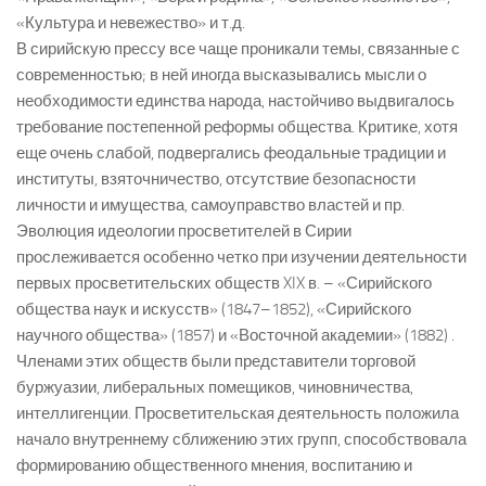
«Культура и невежество» и т.д.
В сирийскую прессу все чаще проникали темы, связанные с
современностью; в ней иногда высказывались мысли о
необходимости единства народа, настойчиво выдвигалось
требование постепенной реформы общества. Критике, хотя
еще очень слабой, подвергались феодальные традиции и
институты, взяточничество, отсутствие безопасности
личности и имущества, самоуправство властей и пр.
Эволюция идеологии просветителей в Сирии
прослеживается особенно четко при изучении деятельности
первых просветительских обществ XIX в. – «Сирийского
общества наук и искусств» (1847–1852), «Сирийского
научного общества» (1857) и «Восточной академии» (1882) .
Членами этих обществ были представители торговой
буржуазии, либеральных помещиков, чиновничества,
интеллигенции. Просветительская деятельность положила
начало внутреннему сближению этих групп, способствовала
формированию общественного мнения, воспитанию и