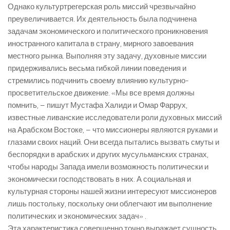
Однако культуртрегерская роль миссий чрезвычайно
преувеличивается. Их деятельность была подчинена
задачам экономического и политического проникновения
иностранного капитала в страну, мирного завоевания
местного рынка. Выполняя эту задачу, духовные миссии
придерживались весьма гибкой линии поведения и
стремились подчинить своему влиянию культурно-
просветительское движение. «Мы все время должны
помнить, – пишут Мустафа Халиди и Омар Фаррух,
известные ливанские исследователи роли духовных миссий
на Арабском Востоке, – что миссионеры являются руками и
глазами своих наций. Они всегда пытались вызвать смуты и
беспорядки в арабских и других мусульманских странах,
чтобы народы Запада имели возможность политически и
экономически господствовать в них. А социальная и
культурная стороны нашей жизни интересуют миссионеров
лишь постольку, поскольку они облегчают им выполнение
политических и экономических задач» .
Эта характеристика совершенно точно выражает сущность