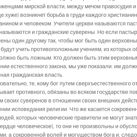
женцами мирской власти, между мечом правосудия и
ще хуже) возникнет борьба в груди каждого христиани
анином и человеком. Учители церкви называются пас
 называются и гражданские суверены. Но если пастыр
ены один другому так, чтобы мог быть один верховны
будут учить противоположным учениям, из которых об
олжно быть ложным. Кто должен быть этим верховны
нии естественного закона, мы уже показали: им долж
ная гражданская власть.
овательно, те, кому бог путем сверхъестественного о
ывает противного, обязаны во всяком государстве п
м своих суверенов в отношении своих внешних дейст
нии исповедания религии. Что же касается сокрове
юдей, которых человеческие правители не могут знать
сердце человеческое), то они не произвольны и обус
ми, а сокровенной волей и могуществом бога и, следо