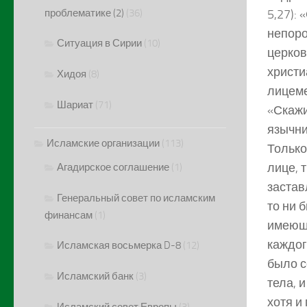
проблематике (2)
(36)
5,27):
непоро
Ситуация в Сирии
(10)
церков
христи
Хидоя
(8)
лицеме
Шариат
(71)
«Скажи
язычни
Исламские организации
(113)
Только
лице, 
Агадирское соглашение
(1)
застав
Генеральный совет по исламским
то ни 
финансам
(1)
имеющи
каждог
Исламская восьмерка D-8
(12)
было с
Исламский банк
(3)
тела, 
хотя и
Исламский совет Европы
(3)