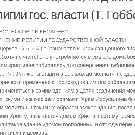
игии гос. власти (Т. Гобб
ББС*. БОГОВО И КЕСАРЕВО,
ИНЕНИЕ РЕЛИГИИ ГОСУДАРСТВЕННОЙ ВЛАСТИ
церковь (ecclesia) обозначает в книгах священного пи
 (хотя не часто) оно употребляется в смысле дома божь
ром христиане собирались для совершения публичног
Кор. 14, 34) «жены ваши и в церквах да молчат», но зде
рически применено к происходившим там собраниям и
применяться к самим зданиям в целях различения ме
анскими и языческими храмами. Храм Иерусалима б
м молитвы, и таким же образом всякое здание, посв
ию Христу, называется домом Христа, поэтому грече
ли такое здание «домом господним», и отсюда переш
ия кирха и церковь.