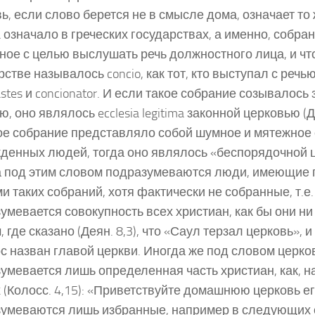
ь, если слово берется не в смысле дома, означает то 
ia означало в греческих государствах, а именно, собра
ное с целью выслушать речь должностного лица, и чт
рстве называлось concio, как тот, кто выступал с речь
iastes и concionator. И если такое собрание созывалось
ю, оно являлось ecclesia legitima законной церковью (Д
ое собрание представляло собой шумное и мятежное
денных людей, тогда оно являлось «беспорядочной 
 под этим словом подразумеваются люди, имеющие 
и таких собраний, хотя фактически не собранные, т.е.
умевается совокупность всех христиан, как бы они н
, где сказано (Деян. 8,3), что «Саул терзал церковь», 
с назван главой церкви. Иногда же под словом церко
умевается лишь определенная часть христиан, как, н
 (Колосс. 4,15): «Приветствуйте домашнюю церковь ег
умеваются лишь избранные, например в следующих 