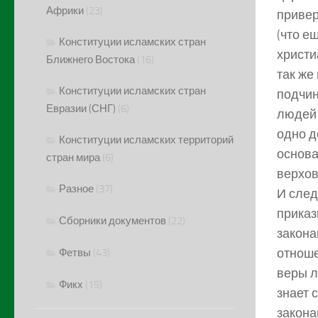
Африки
(23)
привер
(что е
Конституции исламских стран
христи
Ближнего Востока
(16)
так же
Конституции исламских стран
подчин
Евразии (СНГ)
(6)
людей 
одно д
Конституции исламских территорий
основа
стран мира
(6)
верхов
Разное
(37)
И след
приказ
Сборники документов
(22)
закона
отноше
Фетвы
(43)
веры л
Фикх
(15)
знает 
закона