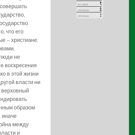
 совершать
сударство,
государство
о, что его
ые – христиане.
овами,
 люди не
ле воскресения
ко в этой жизни
другой власти ни
и верховный
гандировать
конным образом
 иначе
война между
власти и