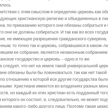
лось.
ветствии с этим смыслом я определяю церковь как о
дующих христианскую религию и объединенных в ли
на, по приказанию которого они обязаны собраться и
го они не должны собираться. И так как во всех госуд
ие, не имеющее разрешения гражданского суверена,
нным, то точно так и церковь, собравшаяся в каком-л
ившем ее собрание, является незаконным собранием
анское государство и церковь – одно и то же.
 следует, что нет на земле такой универсальной церк
ане обязаны были бы повиноваться, так как нет такой
 по отношению к которой все другие государства был
ными. Христиане имеются во владениях разных мон
рств, но каждый из этих христиан есть подданный того
 которого он состоит, и, следовательно, не может по
аниям какого-либо другого лица. Поэтому такая церко