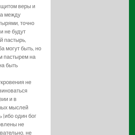
 щитом веры и
на между
тырями, точно
и не будут
й пастырь,
а могут быть, но
м пастырем на
на быть
ткровения не
овиноваться
вии и в
нных мыслей
 (ибо один бог
ловлены не
вательно, не