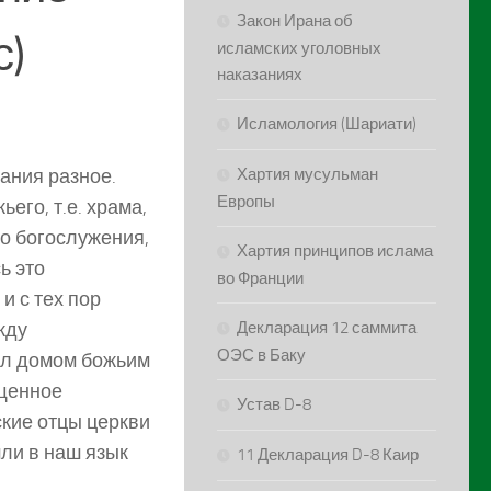
Закон Ирана об
с)
исламских уголовных
наказаниях
Исламология (Шариати)
сания разное.
Хартия мусульман
Европы
его, т.е. храма,
о богослужения,
Хартия принципов ислама
сь это
во Франции
 с тех пор
жду
Декларация 12 саммита
ОЭС в Баку
ыл домом божьим
ященное
Устав D-8
ские отцы церкви
ли в наш язык
11 Декларация D-8 Каир