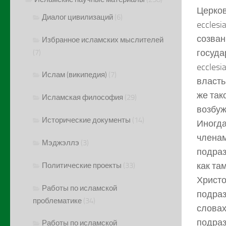
Церков
Диалог цивилизаций
(6)
eccles
созван
Избранное исламских мыслителей
госуда
(7)
eccles
Ислам (википедия)
(7)
власть
же так
Исламская философия
(29)
возбуж
Исторические документы
(14)
Иногда
членам
Мэджэллэ
(3)
подраз
как там
Политические проекты
(33)
Христо
Работы по исламской
подраз
проблематике
(34)
словах
подраз
Работы по исламской