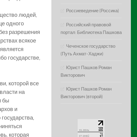
Россиеведение (Россика)
бщество людей,
це одного
Российский правовой
 без разрешения
портал: Библиотека Пашкова
арствах всякое
Чеченское государство
 является
(Путь Ахмат-Хаджи)
ибо государстве,
.
Юрист Пашков Роман
Викторович
ви, которой все
Юрист Пашков Роман
 власти на
Викторович (второй)
и бы
архов и
 государства,
дчиняться
вь, которая