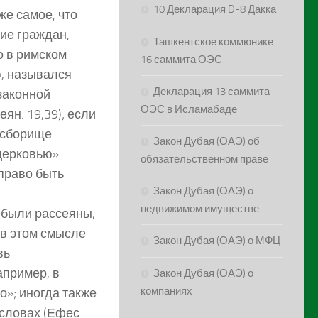
10 Декларация D-8 Дакка
же самое, что
ние граждан,
Ташкентское коммюнике
о в римском
16 саммита ОЭС
ю, назывался
Декларация 13 саммита
 законной
ОЭС в Исламабаде
еян. 19,39); если
 сборище
Закон Дубая (ОАЭ) об
церковью».
обязательственном праве
право быть
Закон Дубая (ОАЭ) о
недвижимом имуществе
и были рассеяны,
и в этом смысле
Закон Дубая (ОАЭ) о МФЦ
вь
апример, в
Закон Дубая (ОАЭ) о
компаниях
о»; иногда также
словах (Ефес.