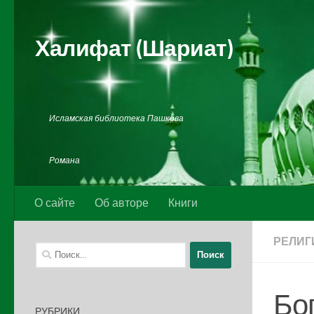
Перейти к содержимому
Халифат (Шариат)
Исламская библиотека Пашкова
Романа
О сайте
Об авторе
Книги
РЕЛИГ
Найти:
Бо
РУБРИКИ