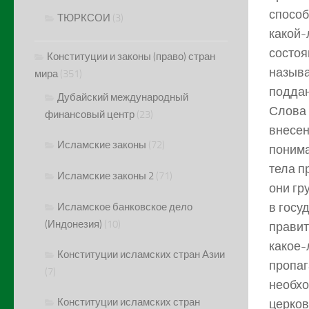
способ
ТЮРКСОИ
(3)
какой-
состоя
Конституции и законы (право) стран
называе
мира
(351)
поддан
Дубайский международный
Слова 
финансовый центр
(23)
внесен
Исламские законы
(72)
понима
тела п
Исламские законы 2
(71)
они гр
в госу
Исламское банковское дело
(Индонезия)
(10)
правит
какое-
Конституции исламских стран Азии
пропаг
(7)
необхо
Конституции исламских стран
церков