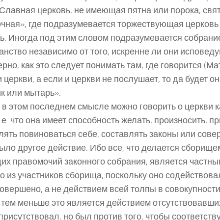
 «Славная церковь, не имеющая пятна или порока, свя
чная», где подразумевается торжествующая церковь
ь. Иногда под этим словом подразумевается собран
анство независимо от того, искренне ли они исповеду
рно, как это следует понимать там, где говорится (Мат
 церкви, а если и церкви не послушает, то да будет он
к или мытарь».
 в этом последнем смысле можно говорить о церкви к
т.е. что она имеет способность желать, произносить, п
лять повиноваться себе, составлять законы или сове
было другое действие. Ибо все, что делается сборище
х правомочий законного собрания, является частны
о из участников сборища, поскольку оно содействовал
овершено, а не действием всей толпы в совокупности
и тем меньше это является действием отсутствовавших
 присутствовал, но был против того, чтобы соответст