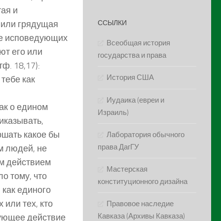
тая и
 или грядущая
ССЫЛКИ
ие исповедующих
Всеобщая история
ют его или
государства и права
ф. 18,17):
История США
 тебе как
Иудаика (евреи и
ак о едином
Израиль)
риказывать,
ршать какое бы
Лаборатория обычного
права ДагГУ
м людей, не
м действием
Мастерская
о тому, что
конституционного дизайна
 как единого
 или тех, кто
Правовое наследие
Кавказа (Архивы Кавказа)
вующее действие