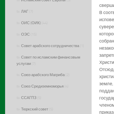
сверши
ЛАГ
(7)
В соот
испове
ОИС (ОИК)
(44)
сувере
которо
ОЭС
(15)
собран
Совет арабского сотрудничества
(1)
незако
запрет
Совет по исламским финансовым
Христи
услугам
(7)
Отсюда
Союз арабского Магриба
(2)
христи
земле,
Союз Средиземноморья
(4)
поддан
госуда
ССАГПЗ
(5)
членом
Тюркский совет
(5)
приказ