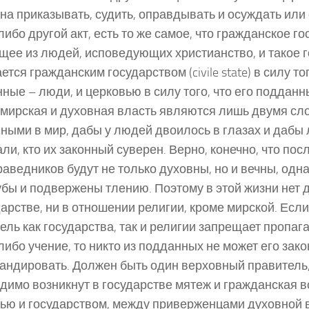
на приказывать, судить, оправдывать и осуждать или
либо другой акт, есть то же самое, что гражданское го
щее из людей, исповедующих христианство, и такое 
тся гражданским государством (civile state) в силу тог
ные – люди, и церковью в силу того, что его подданн
мирская и духовная власть являются лишь двумя сл
ными в мир, дабы у людей двоилось в глазах и дабы
ли, кто их законный суверен. Верно, конечно, что пос
раведников будут не только духовны, но и вечны, одна
убы и подвержены тлению. Поэтому в этой жизни нет 
дарстве, ни в отношении религии, кроме мирской. Есл
ель как государства, так и религии запрещает пропа
либо учение, то никто из подданных не может его за
андировать. Должен быть один верховный правитель,
димо возникнут в государстве мятеж и гражданская 
ью и государством, между приверженцами духовной 