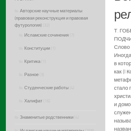
рел
Авторские научные материалы
(правовая реконструкция и правовая
футурология)
(32)
Т. ГО
Исламские сочинения
(7)
ПОДЧ
Слово 
Конституции
(1)
Иногда
Критика
(1)
в кото
как (I 
Разное
(3)
метафо
стало 
Студенческие работы
(4)
христи
Халифат
(16)
и домо
служен
Знаменитые родственники
(4)
называ
назван
Исламские научные материалы
(258)