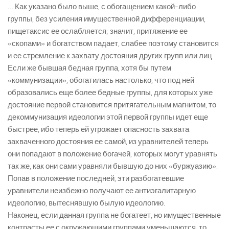
… Как указано было выше, с обогащением какой-либо
группы, без усиления имущественной дифференциации,
пищетаксис ее ослабляется; значит, притяжение ее
«скопами» и богатством падает, слабее поэтому становится
и ее стремление к захвату достояния других групп или лиц.
Если же бывшая бедная группа, хотя бы путем
«коммунизации», обогатилась настолько, что под ней
образовались еще более бедные группы, для которых уже
достояние первой становится притягательным магнитом, то
декоммунизация идеологии этой первой группы идет еще
быстрее, ибо теперь ей угрожает опасность захвата
захваченного достояния ее самой, из уравнителей теперь
они попадают в положение богачей, которых могут уравнять
так же, как они сами уравняли бывшую до них «буржуазию».
Попав в положение последней, эти разбогатевшие
уравнители неизбежно получают ее антиэгалитарную
идеологию, вытеснявшую былую идеологию.
Наконец, если данная группа не богатеет, но имущественные
контрасты ее с окружающими группами уменьшаются, то