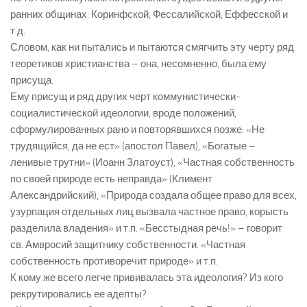
ранних общинах: Коринфской, Фессалийской, Еффесской и
т.д.
Словом, как ни пытались и пытаются смягчить эту черту ряд
теоретиков христианства – она, несомненно, была ему
присуща.
Ему присущ и ряд других черт коммунистически-
социалистической идеологии, вроде положений,
сформулированных рано и повторявшихся позже: «Не
трудящийся, да не ест» (апостол Павел), «Богатые –
ленивые трутни» (Иоанн Златоуст), «Частная собственность
по своей природе есть неправда» (Климент
Александрийский), «Природа создала общее право для всех,
узурпация отдельных лиц вызвала частное право, корысть
разделила владения» и т.п. «Бесстыдная речь!» – говорит
св. Амвросий защитнику собственности. «Частная
собственность противоречит природе» и т.п.
К кому же всего легче прививалась эта идеология? Из кого
рекрутировались ее адепты?