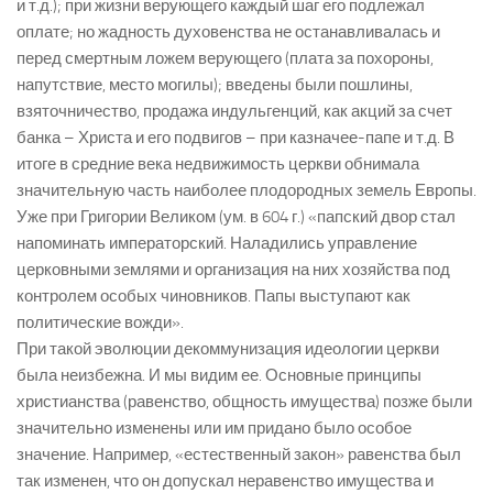
и т.д.); при жизни верующего каждый шаг его подлежал
оплате; но жадность духовенства не останавливалась и
перед смертным ложем верующего (плата за похороны,
напутствие, место могилы); введены были пошлины,
взяточничество, продажа индульгенций, как акций за счет
банка – Христа и его подвигов – при казначее-папе и т.д. В
итоге в средние века недвижимость церкви обнимала
значительную часть наиболее плодородных земель Европы.
Уже при Григории Великом (ум. в 604 г.) «папский двор стал
напоминать императорский. Наладились управление
церковными землями и организация на них хозяйства под
контролем особых чиновников. Папы выступают как
политические вожди».
При такой эволюции декоммунизация идеологии церкви
была неизбежна. И мы видим ее. Основные принципы
христианства (равенство, общность имущества) позже были
значительно изменены или им придано было особое
значение. Например, «естественный закон» равенства был
так изменен, что он допускал неравенство имущества и