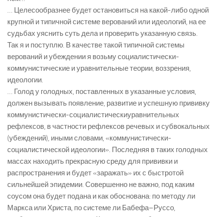
… Целесообразнее будет остановиться на какой-либо одной
крупной и типичной системе верований или идеологий, на ее
судьбах уяснить суть дела и проверить указанную связь.
Так я и поступлю. В качестве такой типичной системы
верований и убеждении я возьму социалистически-
коммунистические и уравнительные теории, воззрения,
идеологии.
… Голод у голодных, поставленных в указанные условия,
должен вызывать появление, развитие и успешную прививку
коммунистически-социалистическиуравнительных
рефлексов, в частности рефлексов речевых и субвокальных
(убеждений), иными словами, «коммунистически-
социалистической идеологии». Последняя в таких голодных
массах находить прекрасную среду для прививки и
распространения и будет «заражать» их с быстротой
сильнейшей эпидемии. Совершенно не важно, под каким
соусом она будет подана и как обоснована: по методу ли
Маркса или Христа, по системе ли Бабефа–Руссо,