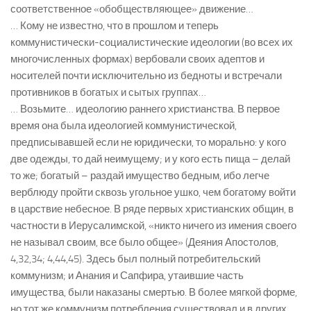
соответственное «обобществляющее» движение…
… Кому не известно, что в прошлом и теперь
коммунистически-социалистические идеологии (во всех их
многочисленных формах) вербовали своих адептов и
носителей почти исключительно из бедноты и встречали
противников в богатых и сытых группах…
… Возьмите… идеологию раннего христианства. В первое
время она была идеологией коммунистической,
предписывавшей если не юридически, то морально: у кого
две одежды, то дай неимущему; и у кого есть пища – делай
то же; богатый – раздай имущество бедным, ибо легче
верблюду пройти сквозь угольное ушко, чем богатому войти
в царствие небесное. В ряде первых христианских общин, в
частности в Иерусалимской, «никто ничего из имения своего
не называл своим, все было общее» (Деяния Апостолов,
4,32,34; 4,44,45). Здесь был полный потребительский
коммунизм; и Анания и Сапфира, утаившие часть
имущества, были наказаны смертью. В более мягкой форме,
но тот же коммунизм потребления существовал и в других