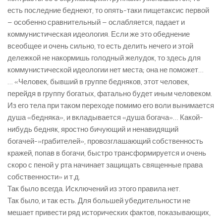
есть последние беднеют, то опять-таки пищетаксис первой
– особенно сравнительный – ослабляется, падает и
коммунистическая идеология. Если же это обеднение
всеобщее и очень сильно, то есть делить нечего и этой
дележкой не накормишь голодный желудок, то здесь для
коммунистической идеологии нет места; она не поможет…
… «Человек, бывший в группе бедняков, этот человек,
перейдя в группу богатых, фатально будет иным человеком.
Из его тела при таком переходе помимо его воли вынимается
душа «бедняка», и вкладывается «душа богача»… Какой-
нибудь бедняк, яростно бичующий и ненавидящий
богачей-»грабителей», провозглашающий собственность
кражей, попав в богачи, быстро трансформируется и очень
скоро с пеной у рта начинает защищать священные права
собственности» и т.д.
Так было всегда. Исключений из этого правила нет.
Так было, и так есть. Для большей убедительности не
мешает привести ряд исторических фактов, показывающих,