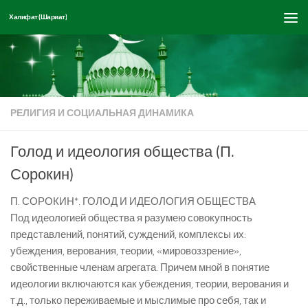
Халифат (Шариат)
Перейти к содержимому
РЕЛИГИЯ И СОЦИАЛЬНАЯ ДИНАМИКА
Голод и идеология общества (П.
Сорокин)
П. СОРОКИН*. ГОЛОД И ИДЕОЛОГИЯ ОБЩЕСТВА
Под идеологией общества я разумею совокупность
представлений, понятий, суждений, комплексы их:
убеждения, верования, теории, «мировоззрение»,
свойственные членам агрегата. Причем мной в понятие
идеологии включаются как убеждения, теории, верования и
т.д., только переживаемые и мыслимые про себя, так и