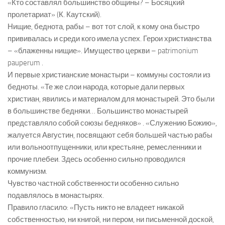
«Кто составлял большинство общины? – Босяцкий
пролетариат» (К. Каутский).
Нищие, беднота, рабы – вот тот слой, к кому она быстро
прививалась и среди кого имела успех. Герои христианства
– «блаженны нищие». Имущество церкви – patrimonium
pauperum .
И первые христианские монастыри – коммуны состояли из
бедноты. «Те же слои народа, которые дали первых
христиан, явились и материалом для монастырей. Это были
в большинстве бедняки… Большинство монастырей
представляло собой союзы бедняков» . «Служению Божию»,
жалуется Августин, посвящают себя большей частью рабы
или вольноотпущенники, или крестьяне, ремесленники и
прочие плебеи. Здесь особенно сильно проводился
коммунизм.
Чувство частной собственности особенно сильно
подавлялось в монастырях.
Правило гласило: «Пусть никто не владеет никакой
собственностью, ни книгой, ни пером, ни письменной доской,