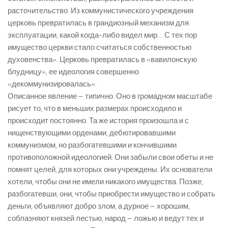
расточительство. Из коммунистического учреждения
церковь превратилась в грандиозный механизм для
эксплуатации, какой когда-либо видел мир… С тех пор
имущество церкви стало считаться собственностью
духовенства». Церковь превратилась в «вавилонскую
блудницу», ее идеология совершенно
«декоммунизировалась».
Описанное явление – типично. Оно в громадном масштабе
рисует то, что в меньших размерах происходило и
происходит постоянно. Та же история произошла и с
нищенствующими орденами, дебютировавшими
коммунизмом, но разбогатевшими и кончившими
противоположной идеологией. Они забыли свои обеты и не
помнят целей, для которых они учреждены. Их основатели
хотели, чтобы они не имели никакого имущества. Позже,
разбогатевши, они, чтобы приобрести имущество и собрать
деньги, объявляют добро злом, а дурное – хорошим,
соблазняют князей лестью, народ – ложью и ведут тех и