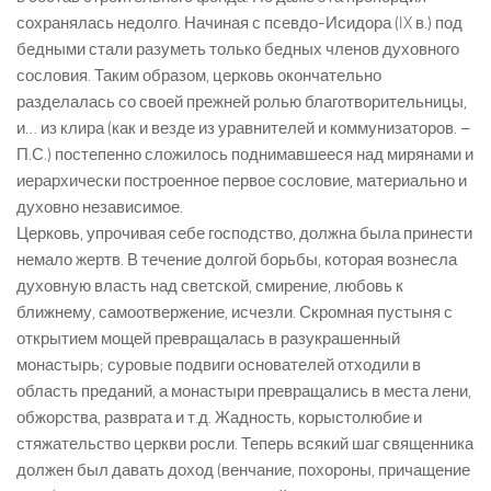
сохранялась недолго. Начиная с псевдо-Исидора (IX в.) под
бедными стали разуметь только бедных членов духовного
сословия. Таким образом, церковь окончательно
разделалась со своей прежней ролью благотворительницы,
и… из клира (как и везде из уравнителей и коммунизаторов. –
П.С.) постепенно сложилось поднимавшееся над мирянами и
иерархически построенное первое сословие, материально и
духовно независимое.
Церковь, упрочивая себе господство, должна была принести
немало жертв. В течение долгой борьбы, которая вознесла
духовную власть над светской, смирение, любовь к
ближнему, самоотвержение, исчезли. Скромная пустыня с
открытием мощей превращалась в разукрашенный
монастырь; суровые подвиги основателей отходили в
область преданий, а монастыри превращались в места лени,
обжорства, разврата и т.д. Жадность, корыстолюбие и
стяжательство церкви росли. Теперь всякий шаг священника
должен был давать доход (венчание, похороны, причащение