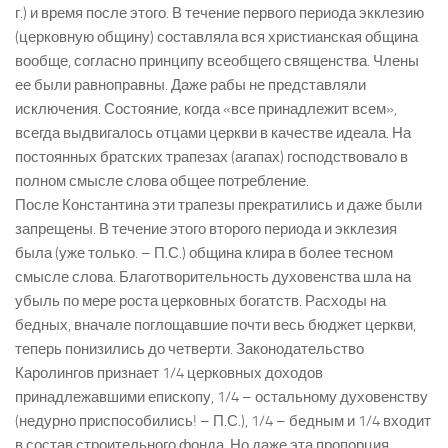
г.) и время после этого. В течение первого периода экклезию
(церковную общину) составляла вся христианская община
вообще, согласно принципу всеобщего священства. Члены
ее были равноправны. Даже рабы не представляли
исключения. Состояние, когда «все принадлежит всем»,
всегда выдвигалось отцами церкви в качестве идеала. На
постоянных братских трапезах (агапах) господствовало в
полном смысле слова общее потребление.
После Константина эти трапезы прекратились и даже были
запрещены. В течение этого второго периода и экклезия
была (уже только. – П.С.) община клира в более тесном
смысле слова. Благотворительность духовенства шла на
убыль по мере роста церковных богатств. Расходы на
бедных, вначале поглощавшие почти весь бюджет церкви,
теперь понизились до четверти. Законодательство
Каролингов признает 1/4 церковных доходов
принадлежавшими епископу, 1/4 – остальному духовенству
(недурно приспособились! – П.С.), 1/4 – бедным и 1/4 входит
в состав строительного фонда. Но даже эта пропорция