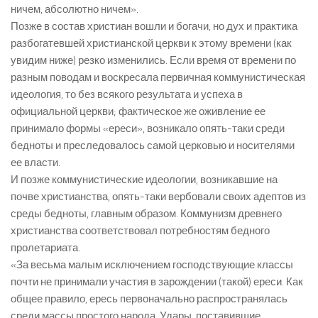
ничем, абсолютно ничем».
Позже в состав христиан вошли и богачи, но дух и практика
разбогатевшей христианской церкви к этому времени (как
увидим ниже) резко изменились. Если время от времени по
разным поводам и воскресала первичная коммунистическая
идеология, то без всякого результата и успеха в
официальной церкви; фактическое же оживление ее
принимало формы «ереси», возникало опять-таки среди
бедноты и преследовалось самой церковью и носителями
ее власти.
И позже коммунистические идеологии, возникавшие на
почве христианства, опять-таки вербовали своих адептов из
среды бедноты, главным образом. Коммунизм древнего
христианства соответствовал потребностям бедного
пролетариата.
«За весьма малым исключением господствующие классы
почти не принимали участия в зарождении (такой) ереси. Как
общее правило, ересь первоначально распространялась
среди массы простого народа. Удары, поставившие