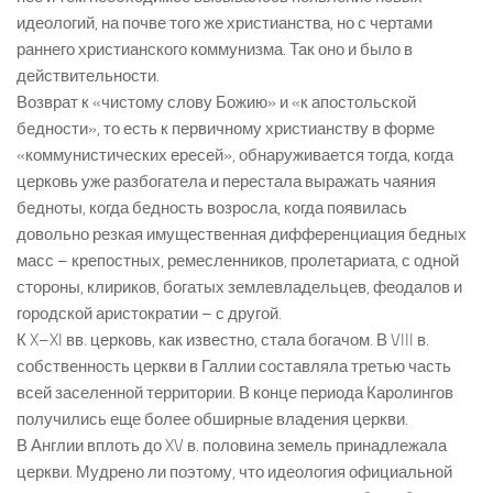
идеологий, на почве того же христианства, но с чертами
раннего христианского коммунизма. Так оно и было в
действительности.
Возврат к «чистому слову Божию» и «к апостольской
бедности», то есть к первичному христианству в форме
«коммунистических ересей», обнаруживается тогда, когда
церковь уже разбогатела и перестала выражать чаяния
бедноты, когда бедность возросла, когда появилась
довольно резкая имущественная дифференциация бедных
масс – крепостных, ремесленников, пролетариата, с одной
стороны, клириков, богатых землевладельцев, феодалов и
городской аристократии – с другой.
К X–XI вв. церковь, как известно, стала богачом. В VIII в.
собственность церкви в Галлии составляла третью часть
всей заселенной территории. В конце периода Каролингов
получились еще более обширные владения церкви.
В Англии вплоть до XV в. половина земель принадлежала
церкви. Мудрено ли поэтому, что идеология официальной