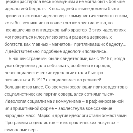
церкви растеряла весь коммунизм и не могла быть больше
идеологией бедноты. К последней отныне должны были
прививаться иные идеологии, с коммунистическим оттенком,
хотя бы возникшие на почве того же христианства, но
носившие явно антицерковный характер. В этих идеологиях
мог появиться и лозунг захвата и раздела церковных
богатств, как главных «магнатов», притягивавших бедноту…
И действительно, подобные идеологии появились…
… В нашей стране мы были свидетелями, как с 1916 г., когда
уже обеднение дало себя знать, особенно в городах,
левосоциалистические идеологии стали быстро
развиваться. В 1917 г. социализм стал религией
большинства масс. Со времени революции приток адептов в
социалистические партии совершался сотнями тысяч.
Идеология социализма и коммунизма – в рафинированной
или примитивной форме – захлестнула все сознание
народных масс. Маркс и другие идеологи стали божествами.
Программы социалистов – в их практических лозунгах –
символами веры…