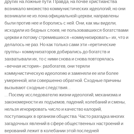
других на ложные пути. Правда, на почве христианства
возникало множество коммунистических идеологий, но они
возникали не из лона официальной церкви, направлены
были против нее и боролись с ней. Они, как мы видели,
исходили из бедных слоев, не пользовавшихся богатствами
церкви и потому стремившихся «коммунизировать» их, что и
делалось не раз. Но как только сами эти «еретические
группы» коммунизаторов добирались до богатств и
захватывали их, то с ними снова и снова повторялась
«вечная история»: разбогатев, они теряли
коммунистическую идеологию и заменяли ее или более
умеренной, или совершенно обратной. Сходные причины
вызывают сходные следствия…
… Посему исследователю жизни идеологий, механизма и
закономерности их подъемов, падений, колебаний и смены,
нельзя игнорировать число и качество калорий,
поступающих в организм общества. Часто разгадка многих
загадочных явлений в сфере общественных настроений и
верований лежит в колебании этой последней