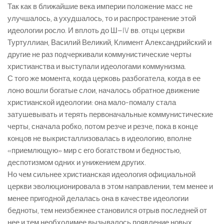
Так как в ближайшие века империи положение масс не
улучшалось, а ухудшалось, то и распространение этой
идеологии росло. И вплоть до Ш–IV вв. отцы церкви
Туртуллиан, Василий Великий, Климент Александрийский и
другие не раз подчеркивали коммунистические черты
христианства и выступали идеологами коммунизма.
С того же момента, когда церковь разбогатела, когда в ее
лоно вошли богатые слои, началось обратное движение
христианской идеологии: она мало-помалу стала
затушевывать и терять первоначальные коммунистические
черты, сначала робко, потом резче и резче, пока в конце
концов не выкристаллизовалась в идеологию, вполне
«приемлющую» мир с его богатством и бедностью,
деспотизмом одних и унижением других.
Но чем сильнее христианская идеология официальной
церкви эволюционировала в этом направлении, тем менее и
менее пригодной делалась она в качестве идеологии
бедноты, тем неизбежнее становился отрыв последней от
нее и тем необходимее вызывалось появление новых