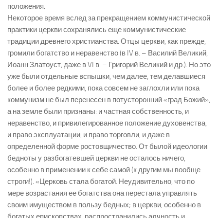
положения.
Некоторое время вслед за прекращением коммунистической
практики церкви сохранялись еще коммунистические
традиции древнего христианства. Отцы церкви, как прежде,
громили богатство и неравенство (в IV в. – Василий Великий,
Иоанн Златоуст, даже в VI в. – Григорий Великий и др.). Но это
уже были отдельные вспышки, чем далее, тем делавшиеся
более и более редкими, пока совсем не заглохли или пока
коммунизм не был перенесен в потусторонний «град Божий»,
а на земле были признаны: и частная собственность, и
неравенство, и привилегированное положение духовенства,
и право эксплуатации, и право торговли, и даже в
определенной форме ростовщичество. От былой идеологии
бедноты у разбогатевшей церкви не осталось ничего,
особенно в применении к себе самой (к другим мы вообще
строги!). «Церковь стала богатой. Неудивительно, что по
мере возрастания ее богатства она перестала управлять
своим имуществом в пользу бедных; в церкви, особенно в
богатых епископствах, распространились алчность и