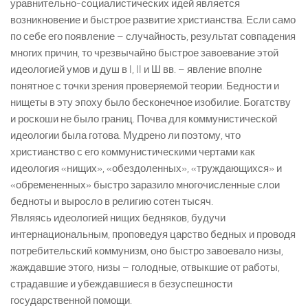
уравнительно-социалистических идей является
возникновение и быстрое развитие христианства. Если само
по себе его появление – случайность, результат совпадения
многих причин, то чрезвычайно быстрое завоевание этой
идеологией умов и душ в I, II и Ш вв. – явление вполне
понятное с точки зрения проверяемой теории. Бедности и
нищеты в эту эпоху было бесконечное изобилие. Богатству
и роскоши не было границ. Почва для коммунистической
идеологии была готова. Мудрено ли поэтому, что
христианство с его коммунистическими чертами как
идеология «нищих», «обездоленных», «труждающихся» и
«обремененных» быстро заразило многочисленные слои
бедноты и выросло в религию сотен тысяч.
Являясь идеологией нищих бедняков, будучи
интернациональным, проповедуя царство бедных и проводя
потребительский коммунизм, оно быстро завоевало низы,
жаждавшие этого, низы – голодные, отвыкшие от работы,
страдавшие и убеждавшиеся в безуспешности
государственной помощи.