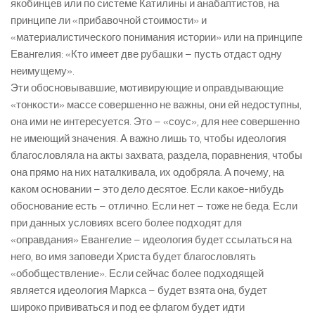
якобинцев или по системе Катилины и анабаптистов, на
принципе ли «прибавочной стоимости» и
«материалистического понимания истории» или на принципе
Евангелия: «Кто имеет две рубашки – пусть отдаст одну
неимущему».
Эти обосновывавшие, мотивирующие и оправдывающие
«тонкости» массе совершенно не важны, они ей недоступны,
она ими не интересуется. Это – «соус», для нее совершенно
не имеющий значения. А важно лишь то, чтобы идеология
благословляла на акты захвата, раздела, поравнения, чтобы
она прямо на них наталкивала, их одобряла. А почему, на
каком основании – это дело десятое. Если какое-нибудь
обоснование есть – отлично. Если нет – тоже не беда. Если
при данных условиях всего более подходят для
«оправдания» Евангелие – идеология будет ссылаться на
него, во имя заповеди Христа будет благословлять
«обобществление». Если сейчас более подходящей
является идеология Маркса – будет взята она, будет
широко прививаться и под ее флагом будет идти