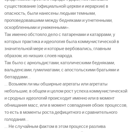
существование (официальной церкви и иерархии) в
опасность, были нанесены людьми темными,
проповедовавшими между бедняками и угнетенными,
оскорбленными и униженными».
Так именно обстояло дело с патаренами и катаррами, у
которых практика и идеология была коммунистической в
значительной мере и которые вербовались, главным
образом, из низших слоев народа.
Так было с арнольдистами, католическими бедняками,
вальденсами, гумилиатами, с апостольскими братьями и
беггардами…
… Возьмем ли мы обширные агрегаты или агретаты
небольшие, в общем и целом рост успеха коммунистической
и сродных идеологий происходит именно или в момент
обнищания масс, или в момент совпадения обоих процессов,
то есть в моменты роста дефицитного и сравнительного
голодания…
… Не случайным фактом в этом процессе разлива